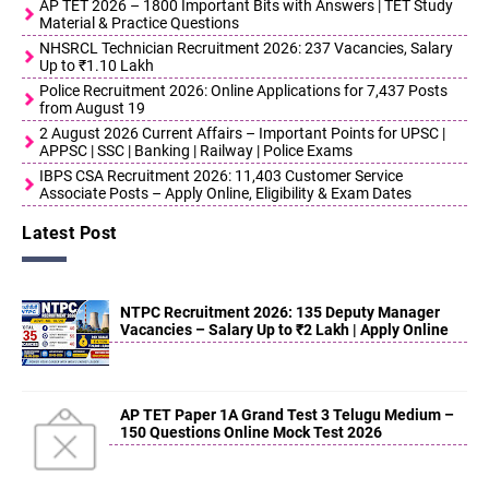
AP TET 2026 – 1800 Important Bits with Answers | TET Study
Material & Practice Questions
NHSRCL Technician Recruitment 2026: 237 Vacancies, Salary
Up to ₹1.10 Lakh
Police Recruitment 2026: Online Applications for 7,437 Posts
from August 19
2 August 2026 Current Affairs – Important Points for UPSC |
APPSC | SSC | Banking | Railway | Police Exams
IBPS CSA Recruitment 2026: 11,403 Customer Service
Associate Posts – Apply Online, Eligibility & Exam Dates
Latest Post
NTPC Recruitment 2026: 135 Deputy Manager
Vacancies – Salary Up to ₹2 Lakh | Apply Online
AP TET Paper 1A Grand Test 3 Telugu Medium –
150 Questions Online Mock Test 2026