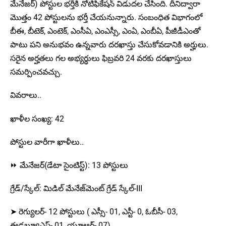
మేనేజర్) పోస్టుల భర్తీకి నోటిఫికేషన్ విడుదల చేసింది. దీనిద్వారా
మొత్తం 42 పోస్టులను భర్తీ చేయనున్నారు. సంబంధిత విభాగంలో
బీఈ, బీటెక్‌, ఎంటెక్‌, ఎంసీఏ, ఎంఎస్సీ, ఎంఏ, ఎంబీఏ, పీజీడీఎంతో
పాటు పని అనుభవం ఉన్నవారు దరఖాస్తు చేసుకోవడానికి అర్హులు.
సరైన అర్హతలు గల అభ్యర్థులు ఫిబ్రవరి 24 వరకు దరఖాస్తులు
సమర్పించవచ్చు.
వివరాలు..
ఖాళీల సంఖ్య: 42
పోస్టుల వారీగా ఖాళీలు..
⏩ మేనేజర్‌(డేటా సైంటిస్ట్‌): 13 పోస్టులు
గ్రేడ్/స్కేల్: మిడిల్ మేనేజ్‌మెంట్ గ్రేడ్ స్కేల్-III
➤ రెగ్యులర్- 12 పోస్టులు ( ఎస్సీ- 01, ఎస్టీ- 0, ఓబీసీ- 03,
ఈడబ్ల్యూఎస్- 01, యూఆర్- 07)