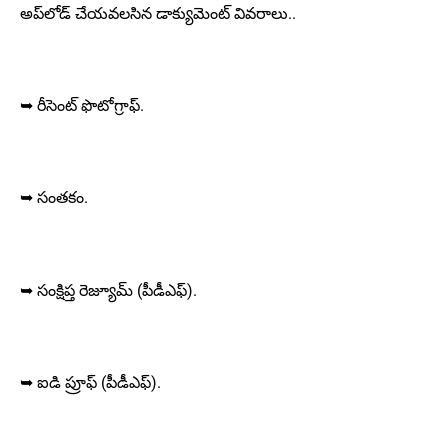
అప్‌లోడ్ చేయవలసిన డాక్యుమెంట్ వివరాలు..
➥ రీసెంట్ ఫొటోగ్రాఫ్.
➥ సంతకం.
➥ సంక్షిప్త రెజ్యూమ్ (పీడీఎఫ్).
➥ ఐడి ప్రూఫ్ (పీడీఎఫ్).