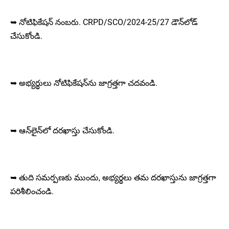
➥ నోటిఫికేషన్‌ నంబరు. CRPD/SCO/2024-25/27 డౌన్‌లోడ్
చేసుకోండి.
➥ అభ్యర్థులు నోటిఫికేషన్‌ను జాగ్రత్తగా చదవండి.
➥ ఆన్‌లైన్‌లో దరఖాస్తు చేసుకోండి.
➥ తుది సమర్పణకు ముందు, అభ్యర్థలు తమ దరఖాస్తును జాగ్రత్తగా
పరిశీలించండి.