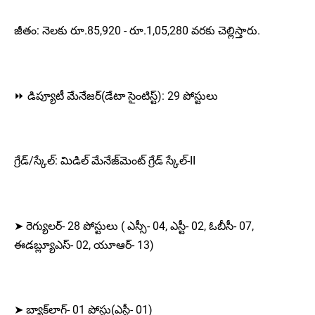
జీతం: నెలకు రూ.85,920 - రూ.1,05,280 వరకు చెల్లిస్తారు.
⏩ డిప్యూటీ మేనేజర్‌(డేటా సైంటిస్ట్‌): 29 పోస్టులు
గ్రేడ్/స్కేల్: మిడిల్ మేనేజ్‌మెంట్ గ్రేడ్ స్కేల్-II
➤ రెగ్యులర్- 28 పోస్టులు ( ఎస్సీ- 04, ఎస్టీ- 02, ఓబీసీ- 07,
ఈడబ్ల్యూఎస్- 02, యూఆర్- 13)
➤ బ్యాక్‌లాగ్- 01 పోస్టు(ఎస్టీ- 01)