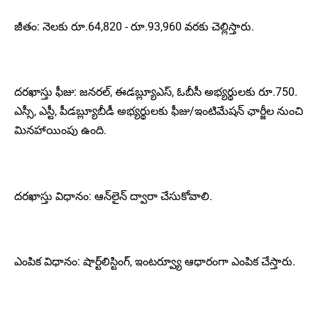
జీతం: నెలకు రూ.64,820 - రూ.93,960 వరకు చెల్లిస్తారు.
దరఖాస్తు ఫీజు: జనరల్, ఈడబ్ల్యూఎస్, ఓబీసీ అభ్యర్థులకు రూ.750.
ఎస్సీ, ఎస్టీ, పీడబ్ల్యూబీడీ అభ్యర్థులకు ఫీజు/ఇంటిమేషన్ ఛార్జీల నుంచి
మినహాయింపు ఉంది.
దరఖాస్తు విధానం: ఆన్‌లైన్ ద్వారా చేసుకోవాలి.
ఎంపిక విధానం: షార్ట్‌లిస్టింగ్, ఇంటర్వ్యూ ఆధారంగా ఎంపిక చేస్తారు.