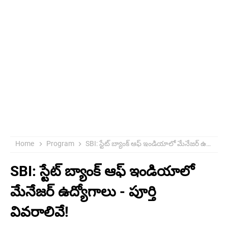
Home
Program
SBI: స్టేట్ బ్యాంక్ ఆఫ్ ఇండియాలో మేనేజర్‌ ఉద్యోగాలు - పూర్తి వివరాలివే!
SBI: స్టేట్ బ్యాంక్ ఆఫ్ ఇండియాలో
మేనేజర్‌ ఉద్యోగాలు - పూర్తి
వివరాలివే!