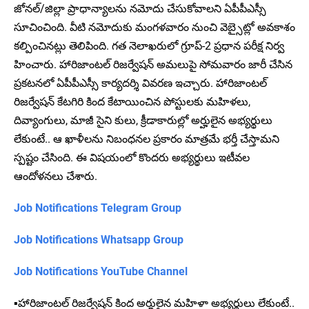
జోనల్/జిల్లా ప్రాధాన్యాలను నమోదు చేసుకోవాలని ఏపీపీఎస్సీ
సూచించింది. వీటి నమోదుకు మంగళవారం నుంచి వెబ్సైట్లో అవకాశం
కల్పించినట్లు తెలిపింది. గత నెలాఖరులో గ్రూప్-2 ప్రధాన పరీక్ష నిర్వ
హించారు. హారిజాంటల్ రిజర్వేషన్ అమలుపై సోమవారం జారీ చేసిన
ప్రకటనలో ఏపీపీఎస్సీ కార్యదర్శి వివరణ ఇచ్చారు. హారిజాంటల్
రిజర్వేషన్ కేటగిరి కింద కేటాయించిన పోస్టులకు మహిళలు,
దివ్యాంగులు, మాజీ సైని కులు, క్రీడాకారుల్లో అర్హులైన అభ్యర్థులు
లేకుంటే.. ఆ ఖాళీలను నిబంధనల ప్రకారం మాత్రమే భర్తీ చేస్తామని
స్పష్టం చేసింది. ఈ విషయంలో కొందరు అభ్యర్థులు ఇటీవల
ఆందోళనలు చేశారు.
Job Notifications Telegram Group
Job Notifications Whatsapp Group
Job Notifications YouTube Channel
▪️హారిజాంటల్ రిజర్వేషన్ కింద అర్హులైన మహిళా అభ్యర్థులు లేకుంటే..