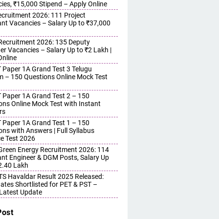
ies, ₹15,000 Stipend – Apply Online
cruitment 2026: 111 Project
ant Vacancies – Salary Up to ₹37,000
ecruitment 2026: 135 Deputy
r Vacancies – Salary Up to ₹2 Lakh |
Online
 Paper 1A Grand Test 3 Telugu
 – 150 Questions Online Mock Test
 Paper 1A Grand Test 2 – 150
ons Online Mock Test with Instant
rs
 Paper 1A Grand Test 1 – 150
ons with Answers | Full Syllabus
ce Test 2026
reen Energy Recruitment 2026: 114
ant Engineer & DGM Posts, Salary Up
 2.40 Lakh
S Havaldar Result 2025 Released:
ates Shortlisted for PET & PST –
Latest Update
Post