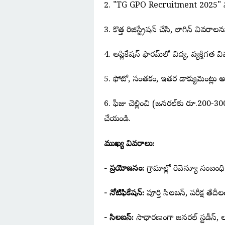
2. "TG GPO Recruitment 2025" నోటిఫిక
3. కొత్త రిజిస్ట్రేషన్ చేసి, లాగిన్ వివరాల
4. అప్లికేషన్ ఫారమ్‌లో విద్య, వ్యక్తిగత
5. ఫోటో, సంతకం, ఇతర డాక్యుమెంట్లు అ
6. ఫీజు చెల్లించి (జనరల్‌కు రూ.200-
చేయండి.
ముఖ్య వివరాలు:
- ప్రయోజనం:
గ్రామాల్లో రెవెన్యూ సం
- నోటిఫికేషన్:
పూర్తి సిలబస్, పరీక్ష తే
- సిలబస్:
సాధారణంగా జనరల్ స్టడీస్, తెల