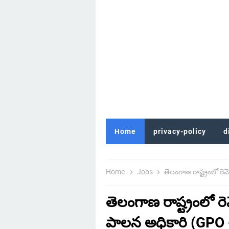
Home
privacy-policy
d
Home
Jobs
తెలంగాణ రాష్ట్రంలో రెవెన్యూ శాఖలో 10
తెలంగాణ రాష్ట్రంలో ర
పాలన అధికారి (GPO 