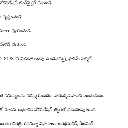
ేషన్ లింక్‌పై క్లిక్ చేయండి.
ను సృష్టించండి.
 వివరాలు పూరించండి.
ప్‌లోడ్ చేయండి.
300, SC/STకి మినహాయింపు ఉండవచ్చు), ఫారమ్ సబ్మిట్
బంధిత సమస్యలను పరిష్కరించడం, పారదర్శక పాలన అందించడం.
దీలతో కూడిన అధికారిక నోటిఫికేషన్ త్వరలో విడుదలవుతుంది.
ంగాణ చరిత్ర, రెవెన్యూ విధానాలు, అరిథమెటిక్, రీజనింగ్