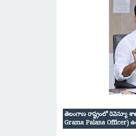
తెలంగాణ రాష్ట్రంలో రెవెన్యూ 
Grama Palana Officer) ఉద్యోగ