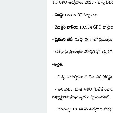
TG GPO ఉద్యోగాలు 2025 - పూర్తి వివ
- సంస్థ:
తెలంగాణ రెవెన్యూ శాఖ
-
మొత్తం ఖాళీలు:
10,954 GPO పోస్టుల
- ప్రకటన తేదీ
: మార్చి 2025లో ప్రభుత్వం ఈ
- దరఖాస్తు ప్రారంభం: నోటిఫికేషన్ త్వర
-అర్హత:
- విద్య: ఇంటర్మీడియట్ లేదా డిగ్రీ (పోస్ట
- అనుభవం: మాజీ VRO (విలేజ్ రెవెన్యూ
అభ్యర్థులకు ప్రాధాన్యత ఇవ్వబడుతుంది.
- వయస్సు: 18-44 సంవత్సరాల మధ్య (ర