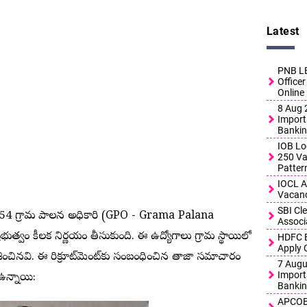
Latest
PNB LB
Officer
Online
8 Aug 2
Import
Bankin
IOB Lo
250 Vac
Patter
IOCL A
Vacanc
SBI Cl
10,954 గ్రామ పాలన అధికారి (GPO - Grama Palana
Associ
రభుత్వం కీలక నిర్ణయం తీసుకుంది. ఈ ఉద్యోగాలు గ్రామ స్థాయిలో
HDFC B
Apply 
ంచినవి. ఈ రిక్రూట్‌మెంట్‌కు సంబంధించిన తాజా సమాచారం
7 Augus
Import
ఉన్నాయి:
Bankin
APCOB 