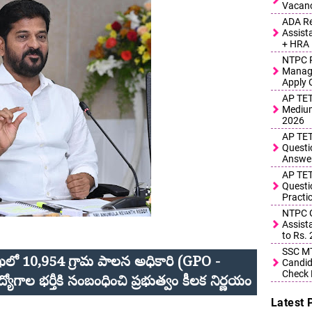
Vacanc
ADA Re
Assist
+ HRA
NTPC R
Manage
Apply 
AP TET
Medium
2026
AP TET
Questi
Answe
AP TET
Questi
Practi
NTPC G
Assist
to Rs.
SSC MT
శాఖలో 10,954 గ్రామ పాలన అధికారి (GPO -
Candid
Check 
ాల భర్తీకి సంబంధించి ప్రభుత్వం కీలక నిర్ణయం
Latest 