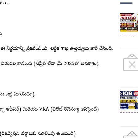
రాలు:
ు
 నిర్ణయాన్ని ప్రకటించింది, ఆర్థిక శాఖ ఉత్తర్వులు జారీ చేసింది.
లో విడుదల కానుంది (ఏప్రిల్ లేదా మే 2025లో అవకాశం).
ును బట్టి మారవచ్చు).
 ఆఫీసర్) మరియు VRA (విలేజ్ రెవెన్యూ అసిస్టెంట్)
ిజర్వేషన్ వర్గాలకు సడలింపు ఉంటుంది).