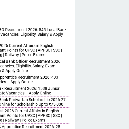
O Recruitment 2026: 545 Local Bank
 Vacancies, Eligibility, Salary & Apply
026 Current Affairs in English
ant Points for UPSC | APPSC | SSC |
g | Railway | Police Exams
cal Bank Officer Recruitment 2026:
ancies, Eligibility, Salary, Exam
n & Apply Online
pprentice Recruitment 2026: 433
ies – Apply Online
erk Recruitment 2026: 1538 Junior
ate Vacancies – Apply Online
ank Parivartan Scholarship 2026-27:
Online for Scholarship Up to ₹75,000
t 2026 Current Affairs in English –
ant Points for UPSC | APPSC | SSC |
g | Railway | Police Exams
Apprentice Recruitment 2026: 25