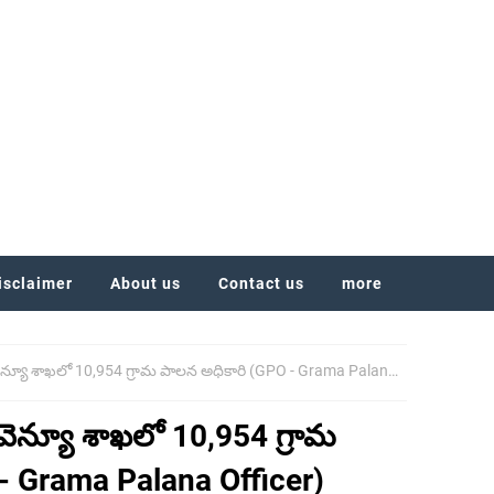
isclaimer
About us
Contact us
more
,954 గ్రామ పాలన అధికారి (GPO - Grama Palana Officer) ఉద్యోగాల భర్తీకి సంబంధించి ప్రభుత్వం కీలక నిర్ణయం
ెవెన్యూ శాఖలో 10,954 గ్రామ
- Grama Palana Officer)