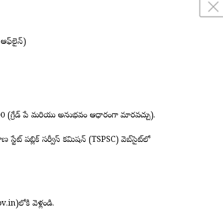
 ఆఫ్‌లైన్)
0 (గ్రేడ్ పే మరియు అనుభవం ఆధారంగా మారవచ్చు).
ాణ స్టేట్ పబ్లిక్ సర్వీస్ కమిషన్ (TSPSC) వెబ్‌సైట్‌లో
.in)లోకి వెళ్లండి.