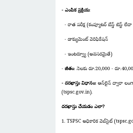
- ఎంపిక ప్రక్రియ:
- రాత పరీక్ష (కంప్యూటర్ బేస్డ్ టెస్ట్ లేదా
- డాక్యుమెంట్ వెరిఫికేషన్
- ఇంటర్వ్యూ (అవసరమైతే)
-
జీతం
: నెలకు రూ.20,000 - రూ.40,00
- దరఖాస్తు విధానం:
ఆన్‌లైన్ ద్వారా తెలంగ
(tspsc.gov.in).
దరఖాస్తు చేయడం ఎలా?
1. TSPSC అధికారిక వెబ్‌సైట్ (tspsc.gov