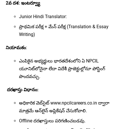
2వ దశ: ఇంటర్వ్యూ
Junior Hindi Translator:
ప్రాథమిక పరీక్ష + మేన్ పరీక్ష (Translation & Essay
Writing)
నియామకం
:
ఎంపికైన అభ్యర్థులు భారతదేశంలోని ఏ NPCIL
యూనిట్‌లోనైనా లేదా విదేశీ ప్రాజెక్టుల్లోనూ పోస్టింగ్
పొందవచ్చు.
దరఖాస్తు విధానం:
అధికారిక వెబ్‌సైట్ www.npcilcareers.co.in ద్వారా
మాత్రమే ఆన్‌లైన్ అప్లికేషన్ చేసుకోవాలి.
Offline దరఖాస్తులు పరిగణించబడవు.