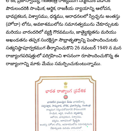
లౌకిక, ప్రజాస్వామ్య, గణతంత్ర రాజ్యముగ నిర్మించుకోవడానికి
పౌరులందరికి సాంఘిక, ఆర్థిక, రాజకీయ న్యాయాన్ని ఆలోచన,
భావప్రకటన, విశ్వాసము, ధర్మము, ఆరాధనలలో స్వేచ్ఛను అంతస్తు
(హోదా) లోను, అవకాశములోను సమానత్వమును చేకూర్చుటకు
మరియు వారందరిలో వ్యక్తి గౌరవమును, జాత్యైక్యతను మరియు
అఖండతను తప్పక సంరక్షిస్తూ సౌభ్రాతృత్వాన్ని పెంపొందించుటకు
సత్యనిష్ఠాపూర్వకముగ తీర్మానించుకొని 26 నవంబర్ 1949 న మన
రాజ్యాంగపరిషత్తులో పరిగ్రహించి శాసనంగా రూపొందించుకొన్న ఈ
రాజ్యాంగాన్ని మాకు మేము సమర్పించుకుంటున్నాము.