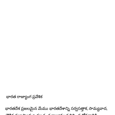
భారత రాజ్యాంగ ప్రవేశిక
భారతదేశ ప్రజలమైన మేము భారతదేశాన్ని సర్వసత్తాక, సామ్యవాద,