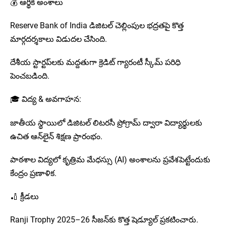
💰 ఆర్థిక అంశాలు
Reserve Bank of India డిజిటల్ చెల్లింపుల భద్రతపై కొత్త
మార్గదర్శకాలు విడుదల చేసింది.
దేశీయ స్టార్టప్‌లకు మద్దతుగా క్రెడిట్ గ్యారంటీ స్కీమ్ పరిధి
పెంచబడింది.
🎓 విద్య & అవగాహన:
జాతీయ స్థాయిలో డిజిటల్ లిటరసీ ప్రోగ్రామ్ ద్వారా విద్యార్థులకు
ఉచిత ఆన్‌లైన్ శిక్షణ ప్రారంభం.
పాఠశాల విద్యలో కృత్రిమ మేధస్సు (AI) అంశాలను ప్రవేశపెట్టేందుకు
కేంద్రం ప్రణాళిక.
🏏 క్రీడలు
Ranji Trophy 2025–26 సీజన్‌కు కొత్త షెడ్యూల్ ప్రకటించారు.