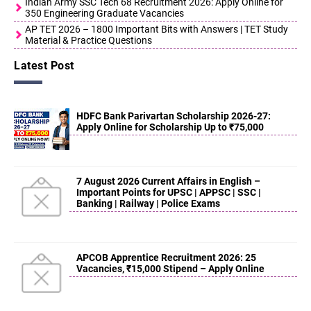
Indian Army SSC Tech 68 Recruitment 2026: Apply Online for
350 Engineering Graduate Vacancies
AP TET 2026 – 1800 Important Bits with Answers | TET Study
Material & Practice Questions
Latest Post
HDFC Bank Parivartan Scholarship 2026-27:
Apply Online for Scholarship Up to ₹75,000
7 August 2026 Current Affairs in English –
Important Points for UPSC | APPSC | SSC |
Banking | Railway | Police Exams
APCOB Apprentice Recruitment 2026: 25
Vacancies, ₹15,000 Stipend – Apply Online