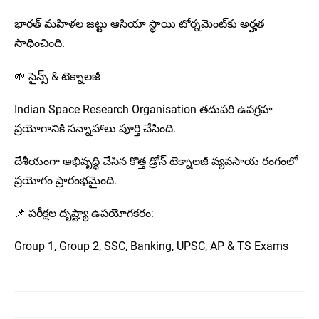
భారత్ మహిళల జట్టు ఆసియా స్థాయి టోర్నమెంట్‌కు అర్హత
సాధించింది.
🌱 సైన్స్ & టెక్నాలజీ
Indian Space Research Organisation తదుపరి ఉపగ్రహ
ప్రయోగానికి సన్నాహాలు పూర్తి చేసింది.
దేశీయంగా అభివృద్ధి చేసిన కొత్త డ్రోన్ టెక్నాలజీ వ్యవసాయ రంగంలో
ప్రయోగం ప్రారంభమైంది.
📌 పరీక్షల దృష్ట్యా ఉపయోగకరం:
Group 1, Group 2, SSC, Banking, UPSC, AP & TS Exams