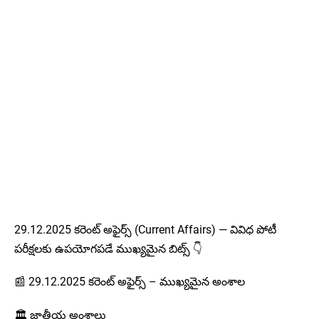
29.12.2025 కరెంట్ అఫైర్స్ (Current Affairs) — వివిధ పోటీ
పరీక్షలకు ఉపయోగపడే ముఖ్యమైన బిట్స్ 👇
📰 29.12.2025 కరెంట్ అఫైర్స్ – ముఖ్యమైన అంశాల
🏛️ జాతీయ అంశాలు