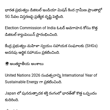
భారత ప్రభుత్వం డిజిటల్ ఇండియా మిషన్ కింద గ్రామీణ ప్రాంతాల్లో
5G సేవల విస్తరణపై ప్రత్యేక దృష్టి పెట్టింది.
Election Commission of India ఓటర్ అవగాహన కోసం కొత్త
డిజిటల్ క్యాంపెయిన్ ప్రారంభించింది.
కేంద్ర ప్రభుత్వం మహిళా స్వయం సహాయక సంఘాలకు (SHGs)
అదనపు ఆర్థిక సహాయం ప్రకటించింది.
🌍 అంతర్జాతీయ అంశాలు
United Nations 2026 సంవత్సరాన్ని International Year of
Sustainable Energy గా ప్రకటించింది.
Japan లో పునరుత్పాదక శక్తి రంగంలో భారత్‌తో కొత్త ఒప్పందం
కుదిరింది.