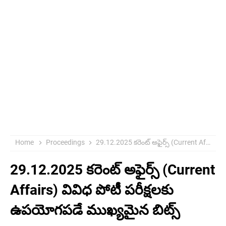
Home
Proceedings
29.12.2025 కరెంట్ అఫైర్స్ (Current Affairs) వివిధ పోటీ పరీక్షలకు ఉపయోగపడే ముఖ్యమైన బిట్స్
29.12.2025 కరెంట్ అఫైర్స్ (Current
Affairs) వివిధ పోటీ పరీక్షలకు
ఉపయోగపడే ముఖ్యమైన బిట్స్