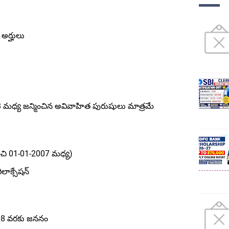
ు అర్హులు
8 మధ్య జన్మించిన అవివాహిత పురుషులు మాత్రమే
ంచి 01-01-2007 మధ్య)
ిలాక్సేషన్
008 వరకు జననం