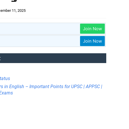
ember 11, 2025
Join Now
Join Now
:
tatus
rs in English – Important Points for UPSC | APPSC |
e Exams