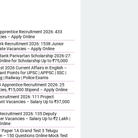
pprentice Recruitment 2026: 433
ies – Apply Online
erk Recruitment 2026: 1538 Junior
ate Vacancies – Apply Online
ank Parivartan Scholarship 2026-27:
Online for Scholarship Up to ₹75,000
t 2026 Current Affairs in English –
ant Points for UPSC | APPSC | SSC |
g | Railway | Police Exams
Apprentice Recruitment 2026: 25
ies, ₹15,000 Stipend – Apply Online
cruitment 2026: 111 Project
ant Vacancies – Salary Up to ₹37,000
ecruitment 2026: 135 Deputy
r Vacancies – Salary Up to ₹2 Lakh |
Online
 Paper 1A Grand Test 3 Telugu
 – 150 Questions Online Mock Test