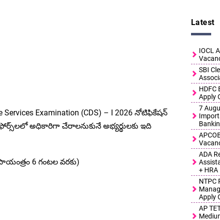
Latest
IOCL A
Vacanc
SBI Cl
Associ
HDFC B
Apply 
7 Augus
Services Examination (CDS) – I 2026 నోటిఫికేషన్
Import
Bankin
ఫోర్స్‌లలో అధికారిగా చేరాలనుకునే అభ్యర్థులకు ఇది
APCOB 
Vacanc
ADA Re
5 (సాయంత్రం 6 గంటల వరకు)
Assist
+ HRA
NTPC R
Manage
Apply 
AP TET
Medium