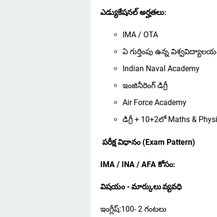
ఎడ్యుకేషనల్ అర్హతలు:
IMA / OTA
ఏ గుర్తింపు ఉన్న విశ్వవిద్యాలయం
Indian Naval Academy
ఇంజినీరింగ్ డిగ్రీ
Air Force Academy
డిగ్రీ + 10+2లో Maths & Phys
పరీక్ష విధానం (Exam Pattern)
IMA / INA / AFA కోసం:
విషయం -
మార్కులు
వ్యవధి
ఇంగ్లీష్:100- 2 గంటలు