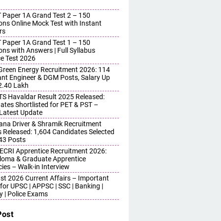
 Paper 1A Grand Test 2 – 150
ons Online Mock Test with Instant
rs
 Paper 1A Grand Test 1 – 150
ons with Answers | Full Syllabus
ce Test 2026
reen Energy Recruitment 2026: 114
ant Engineer & DGM Posts, Salary Up
 2.40 Lakh
S Havaldar Result 2025 Released:
ates Shortlisted for PET & PST –
Latest Update
ana Driver & Shramik Recruitment
s Released: 1,604 Candidates Selected
743 Posts
ECRI Apprentice Recruitment 2026:
iploma & Graduate Apprentice
ies – Walk-in Interview
st 2026 Current Affairs – Important
for UPSC | APPSC | SSC | Banking |
y | Police Exams
Post