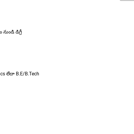
 నుండి డిగ్రీ
ics లేదా B.E/B.Tech