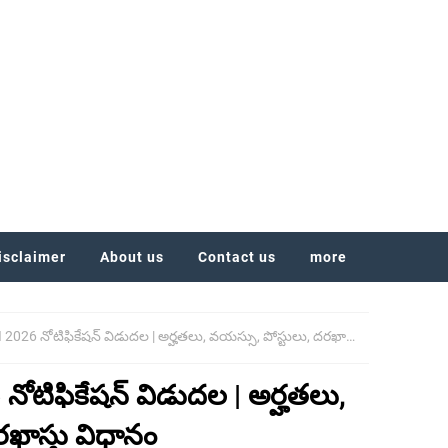
isclaimer
About us
Contact us
more
26 నోటిఫికేషన్ విడుదల | అర్హతలు, వయస్సు, పోస్టులు, దరఖాస్తు విధానం
ోటిఫికేషన్ విడుదల | అర్హతలు,
రఖాస్తు విధానం