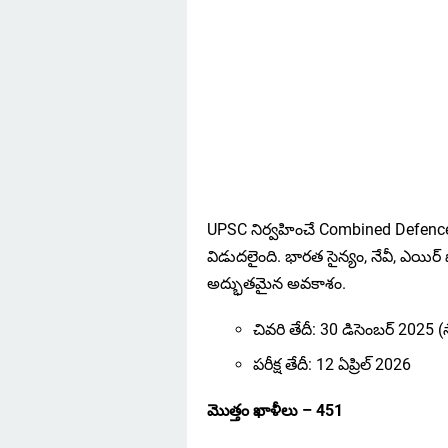
UPSC నిర్వహించే Combined Defence 
విడుదలైంది. భారత సైన్యం, నేవీ, ఎయిర్ 
అద్భుతమైన అవకాశం.
చివరి తేదీ: 30 డిసెంబర్ 202
పరీక్ష తేదీ: 12 ఏప్రిల్ 2026
మొత్తం ఖాళీలు – 451