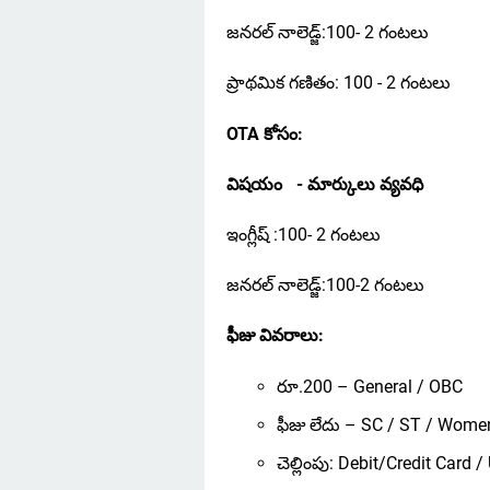
జనరల్ నాలెడ్జ్:100- 2 గంటలు
ప్రాథమిక గణితం: 100 - 2 గంటలు
OTA కోసం:
విషయం
- మార్కులు వ్యవధి
ఇంగ్లీష్ :100- 2 గంటలు
జనరల్ నాలెడ్జ్:100-2 గంటలు
ఫీజు వివరాలు:
రూ.200 – General / OBC
ఫీజు లేదు – SC / ST / Wome
చెల్లింపు: Debit/Credit Card 