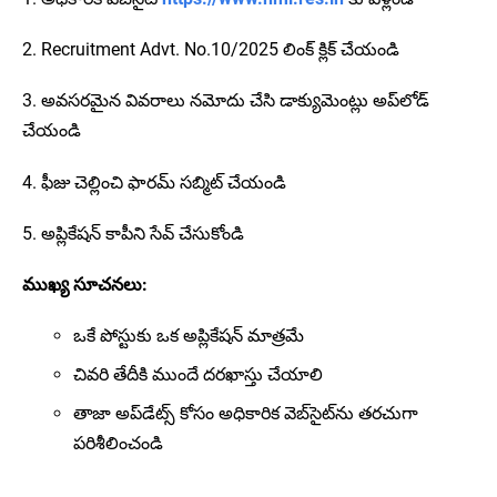
2. Recruitment Advt. No.10/2025 లింక్ క్లిక్ చేయండి
3. అవసరమైన వివరాలు నమోదు చేసి డాక్యుమెంట్లు అప్‌లోడ్
చేయండి
4. ఫీజు చెల్లించి ఫారమ్ సబ్మిట్ చేయండి
5. అప్లికేషన్ కాపీని సేవ్ చేసుకోండి
ముఖ్య సూచనలు:
ఒకే పోస్టుకు ఒక అప్లికేషన్ మాత్రమే
చివరి తేదీకి ముందే దరఖాస్తు చేయాలి
తాజా అప్‌డేట్స్ కోసం అధికారిక వెబ్‌సైట్‌ను తరచుగా
పరిశీలించండి