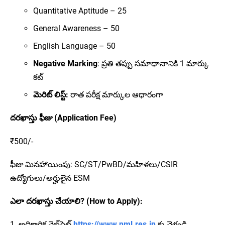
Quantitative Aptitude – 25
General Awareness – 50
English Language – 50
Negative Marking
: ప్రతి తప్పు సమాధానానికి 1 మార్కు
కట్
మెరిట్ లిస్ట్:
రాత పరీక్ష మార్కుల ఆధారంగా
దరఖాస్తు ఫీజు (Application Fee)
₹500/-
ఫీజు మినహాయింపు: SC/ST/PwBD/మహిళలు/CSIR
ఉద్యోగులు/అర్హులైన ESM
ఎలా దరఖాస్తు చేయాలి? (How to Apply):
1. అధికారిక వెబ్‌సైట్
https://www.nml.res.in
కు వెళ్లండి