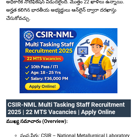
అధికారిక నోటిఫికేషన్ విడుదలైంది. మొత్తం 22 ఖాళీలు ఉన్నాయి.
అర్హత కలిగిన భారతీయ అభ్యర్థులు ఆన్‌లైన్ ద్వారా దరఖాస్తు
చేసుకోవచ్చు.
CSIR-NML Multi Tasking Staff Recruitment
2025 | 22 MTS Vacancies | Apply Online
ముఖ్య సమాచారం (Overview):
సంస్థ పేరు: CSIR – National Metallurgical Laboratory