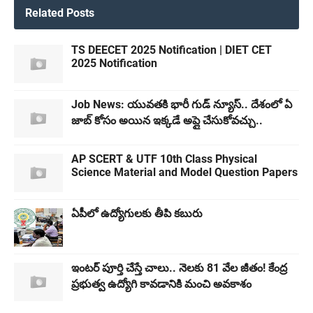
Related Posts
TS DEECET 2025 Notification | DIET CET
2025 Notification
Job News: యువతకి భారీ గుడ్ న్యూస్.. దేశంలో ఏ
జాబ్ కోసం అయిన ఇక్కడే అప్లై చేసుకోవచ్చు..
AP SCERT & UTF 10th Class Physical
Science Material and Model Question Papers
ఏపీలో ఉద్యోగులకు తీపి కబురు
ఇంటర్ పూర్తి చేస్తే చాలు.. నెలకు 81 వేల జీతం! కేంద్ర
ప్రభుత్వ ఉద్యోగి కావడానికి మంచి అవకాశం