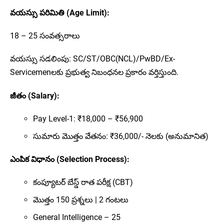
వయస్సు పరిమితి (Age Limit):
18 – 25 సంవత్సరాలు
వయస్సు సడలింపు: SC/ST/OBC(NCL)/PwBD/Ex-
Servicemenలకు ప్రభుత్వ నిబంధనల ప్రకారం వర్తిస్తుంది.
జీతం (Salary):
Pay Level-1: ₹18,000 – ₹56,900
సుమారు మొత్తం వేతనం: ₹36,000/- నెలకు (అనుమానిత)
ఎంపిక విధానం (Selection Process):
కంప్యూటర్ బేస్డ్ రాత పరీక్ష (CBT)
మొత్తం 150 ప్రశ్నలు | 2 గంటలు
General Intelligence – 25