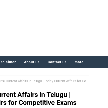
isclaimer
About us
Contact us
more
Current Affairs in Telugu | Today Current Affairs for Competitive Exams
rent Affairs in Telugu |
irs for Competitive Exams