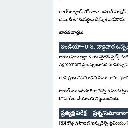
థాయ్‌ల్యాండ్ లో కూడా జనరల్ ఎలక్షన్ జ
డెయిట్ లో సభ్యులు ఎన్నుకోబడతారు.
భారత వార్తలు
ఇండియా–U.S. వ్యాపార ఒప్ప
భారత ప్రభుత్వం & యునైటెడ్ స్టేట్స
Agreement పై ఒప్పందానికి రూపకల్ప
దాని క్రింద చదవబడిన సమాచారం ప్రకార
భారత్ ముందుసారిగా వచ్చే 5 సంవత్సర
కొనుగోలు చేయాలని నిర్ణయించింది.
ప్రత్యక్ష పరీక్ష – ప్రశ్న/సమాధా
RBI కొత్త డిపాజిట్ ఇన్సురెన్స్ ప్రీమియం