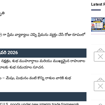
Latest 
ృతి
గా ప్రేమ వ్యాక్యాలు చెప్పి ప్రేమను వ్యక్తం చేసే రోజు రూపంలో
రవరి 2026
తి నక్షత్రం, శుభ ముహూర్తాలు మరియు ముఖ్యమైన రాహుకాల
క్రమాలకు శుభ సమయాల సూచన.
– మేషం, మిథునం వంటి కొన్ని రాశుల వారికి శుభ
of U.S. goods under new interim trade framework.