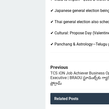
✔ Japanese general election bein
✔ Thai general election also sche
✔ Cultural: Propose Day (Valenti
✔ Panchang & Astrology—Telugu 
Previous
TCS iON Job Achiever Business O
Executive | BRAOU స్టూడెంట్స్‌కు గ్యార
ప్రోగ్రామ్
Related Posts