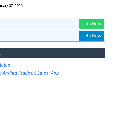
ruary 07, 2026
Join Now
Join Now
:
tatus
in Andhra Pradesh) Latest App