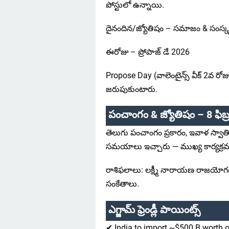
పోస్టులో ఉన్నాయి.
దైనందిన/జ్యోతిషం – సమాజం & సంస్క
ఈరోజు – ప్రోపాజ్ డే 2026
Propose Day (వాలెంటైన్స్ వీక్ 2వ రోజు) 
జరుపుకుంటారు.
పంచాంగం & జ్యోతిషం – 8 ఫిబ్
తెలుగు పంచాంగం ప్రకారం, ఇవాళ స్వా
సమయాలు ఇచ్చారు — ముఖ్య కార్య
రాశిఫలాలు: లక్ష్మీ నారాయణ రాజయోగం 
సంకేతాలు.
ఎగ్జామ్ ఫ్రెండ్లీ పాయింట్స్
✔ India to import ~$500 B worth 