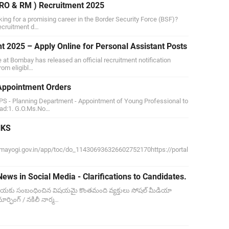
RO & RM ) Recruitment 2025
oking for a promising career in the Border Security Force (BSF)?
ecruitment d…
t 2025 – Apply Online for Personal Assistant Posts
 at Bombay has released an official recruitment notification
from eligibl…
Appointment Orders
S - Planning Department - Appointment of Young Professional to
ead:1. G.O.Ms.No…
NKS
karmayogi.gov.in/app/toc/do_114306936326602752170https://portal
ws in Social Media - Clarifications to Candidates.
రియకు సంబంధించిన విషయమై కొంతమంది వ్యక్తులు సోషల్ మీడియా
్ఫింగ్ / నకిలీ నార్మ…