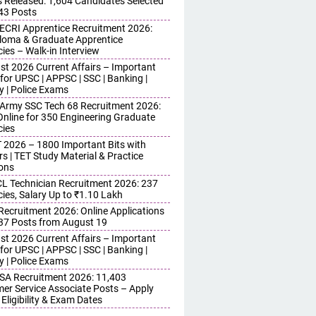
s Released: 1,604 Candidates Selected
743 Posts
ECRI Apprentice Recruitment 2026:
iploma & Graduate Apprentice
ies – Walk-in Interview
st 2026 Current Affairs – Important
for UPSC | APPSC | SSC | Banking |
y | Police Exams
 Army SSC Tech 68 Recruitment 2026:
Online for 350 Engineering Graduate
ies
 2026 – 1800 Important Bits with
s | TET Study Material & Practice
ons
 Technician Recruitment 2026: 237
ies, Salary Up to ₹1.10 Lakh
 Recruitment 2026: Online Applications
437 Posts from August 19
st 2026 Current Affairs – Important
for UPSC | APPSC | SSC | Banking |
y | Police Exams
SA Recruitment 2026: 11,403
er Service Associate Posts – Apply
 Eligibility & Exam Dates