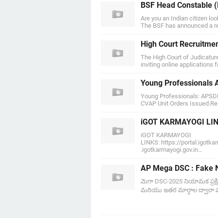
BSF Head Constable (
Are you an Indian citizen lo
The BSF has announced a r
High Court Recruitmen
The High Court of Judicature
inviting online applications 
Young Professionals 
Young Professionals: APSDP
CVAP Unit Orders Issued.R
iGOT KARMAYOGI LI
iGOT KARMAYOGI
LINKS: https://portal.igot
.igotkarmayogi.gov.in…
AP Mega DSC : Fake Ne
మెగా DSC-2025 నియామక ప్రక్
మరియు ఇతర మార్గాల ద్వారా మార