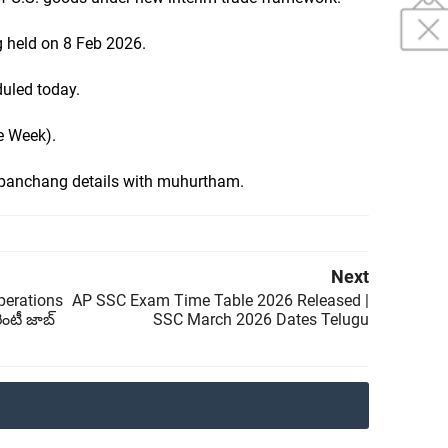
g held on 8 Feb 2026.
duled today.
ne Week).
panchang details with muhurtham.
Next
perations
AP SSC Exam Time Table 2026 Released |
ెంటీ జాబ్
SSC March 2026 Dates Telugu