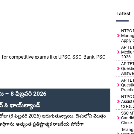
Latest
NTPC R
Manage
Apply 
AP TET
Medium
u for competitive exams like UPSC, SSC, Bank, PSC
2026
AP TET
Questi
Answe
AP TET
Questi
Practi
 – 8 ఫిబ్రవరి 2026
NTPC G
Assist
్ & థాయ్‌ల్యాండ్
to Rs.
SSC MT
ోజు (8 ఫిబ్రవరి 2026) జరుగుతున్నాయి. దేశంలోని మొత్తం
Candid
Check 
ర్తిగాను అత్యంత ప్రతిష్టాత్మక రాజకీయ పోటీగా
Telang