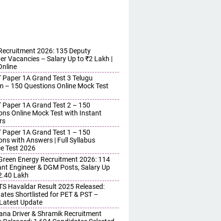
ecruitment 2026: 135 Deputy
r Vacancies – Salary Up to ₹2 Lakh |
Online
 Paper 1A Grand Test 3 Telugu
 – 150 Questions Online Mock Test
 Paper 1A Grand Test 2 – 150
ons Online Mock Test with Instant
rs
 Paper 1A Grand Test 1 – 150
ons with Answers | Full Syllabus
ce Test 2026
reen Energy Recruitment 2026: 114
ant Engineer & DGM Posts, Salary Up
 2.40 Lakh
S Havaldar Result 2025 Released:
ates Shortlisted for PET & PST –
Latest Update
ana Driver & Shramik Recruitment