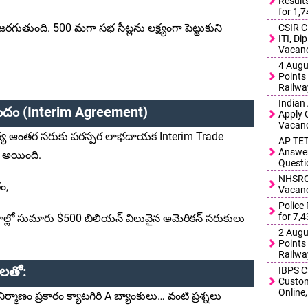
Result
for 1,
రగుతుంది. 500 మగా సభ సీట్లను లక్ష్యంగా పెట్టుకుని
CSIR C
ITI, D
Vacanc
4 Augu
Points 
Railwa
Indian
ందం (Interim Agreement)
Apply 
Vacanc
్ మధ్య ఆంతర సరుకు పరస్పర లాభదాయక Interim Trade
AP TET
Answer
న అయింది.
Questi
NHSRCL
ం,
Vacanc
Police
for 7,
ాల్లో సుమారు $500 బిలియన్ విలువైన అమెరికన్ సరుకులు
2 Augu
Points 
Railwa
నాలతో:
IBPS C
Custom
Online,
 నిర్మాణం ప్రకారం క్యాటగిరి A బ్యాంకులు… వంటి ప్రశ్నలు