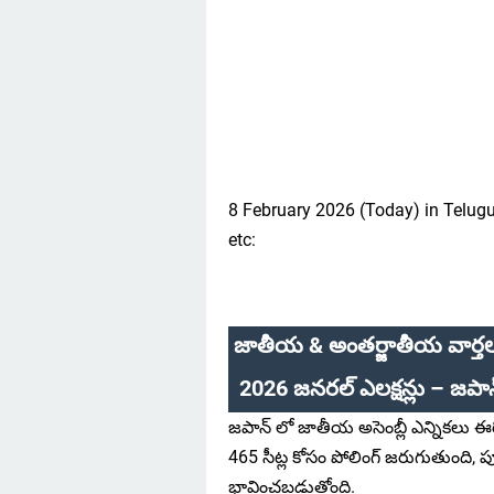
8 February 2026 (Today) in Telug
etc:
జాతీయ & అంతర్జాతీయ వార్తలు
2026 జనరల్ ఎలక్షన్లు – జపాన
జపాన్ లో జాతీయ అసెంబ్లీ ఎన్నికలు ఈర
465 సీట్ల కోసం పోలింగ్ జరుగుతుంది, పూ
భావించబడుతోంది.