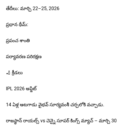
తేదీలు: మార్చి 22–25, 2026
ప్రధాన థీమ్:
ప్రపంచ శాంతి
పర్యావరణ పరిరక్షణ
🏏 క్రీడలు
IPL 2026 అప్డేట్
14 ఏళ్ల ఆటగాడు వైభవ్ సూర్యవంశీ చర్చలోకి వచ్చాడు.
రాజస్థాన్ రాయల్స్ vs చెన్నై సూపర్ కింగ్స్ మ్యాచ్ – మార్చి 30