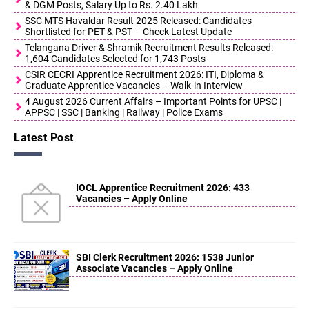
& DGM Posts, Salary Up to Rs. 2.40 Lakh
SSC MTS Havaldar Result 2025 Released: Candidates
Shortlisted for PET & PST – Check Latest Update
Telangana Driver & Shramik Recruitment Results Released:
1,604 Candidates Selected for 1,743 Posts
CSIR CECRI Apprentice Recruitment 2026: ITI, Diploma &
Graduate Apprentice Vacancies – Walk-in Interview
4 August 2026 Current Affairs – Important Points for UPSC |
APPSC | SSC | Banking | Railway | Police Exams
Latest Post
IOCL Apprentice Recruitment 2026: 433
Vacancies – Apply Online
SBI Clerk Recruitment 2026: 1538 Junior
Associate Vacancies – Apply Online