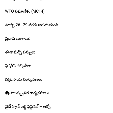
WTO సమావేశం (MC14)
మార్చి 26–29 వరకు జరుగుతుంది.
ప్రధాన అంశాలు:
ఈ-కామర్స్ పన్నులు
ఫిషరీస్ సబ్సిడీలు
వ్యవసాయ సంస్కరణలు
🎭 సాంస్కృతిక కార్యక్రమాలు
వైట్‌స్వాన్ ఆర్ట్ ఫెస్టివల్ – లక్నో