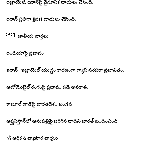
ఇజ్రాయెల్, ఇరాన్‌పై వైమానిక దాడులు చేసింది.
ఇరాన్ ప్రతిగా క్షిపణి దాడులు చేసింది.
🇮🇳 జాతీయ వార్తలు
ఇండియాపై ప్రభావం
ఇరాన్–ఇజ్రాయెల్ యుద్ధం కారణంగా గ్యాస్ సరఫరా ప్రభావితం.
ఆటోమొబైల్ రంగంపై ప్రభావం పడే అవకాశం.
కాబూల్ దాడిపై భారతదేశం ఖండన
ఆఫ్ఘనిస్తాన్‌లో ఆసుపత్రిపై జరిగిన దాడిని భారత్ ఖండించింది.
💰 ఆర్థిక & వ్యాపార వార్తలు