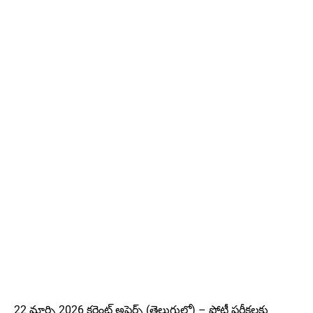
22 మార్చి 2026 కరెంట్ అఫైర్స్ (తెలుగులో) – పోటీ పరీక్షలకు