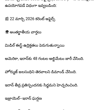
ఉపయోగపడే విధంగా ఇవ్వబడింది:
📰 22 మార్చి 2026 కరెంట్ అఫైర్స్
🌍 అంతర్జాతీయ వార్తలు
మిడిల్ ఈస్ట్ ఉద్రిక్తతలు పెరుగుతున్నాయి
అమెరికా, ఇరాన్‌కు 48 గంటల అల్టిమేటం జారీ చేసింది.
హోర్ముజ్ జలసంధిని తెరవాలని డిమాండ్ చేసింది.
ఇరాన్ తీవ్ర ప్రతిస్పందనకు సిద్ధమని హెచ్చరించింది.
ఇజ్రాయెల్–ఇరాన్ ఘర్షణ