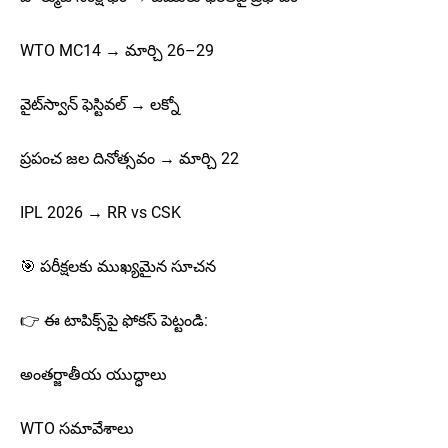
WTO MC14 → మార్చి 26–29
వైట్‌స్వాన్ ఫెస్టివల్ → లక్నో
ప్రపంచ జల దినోత్సవం → మార్చి 22
IPL 2026 → RR vs CSK
🎯 పరీక్షలకు ముఖ్యమైన సూచన
👉 ఈ టాపిక్స్‌పై ఫోకస్ పెట్టండి:
అంతర్జాతీయ యుద్ధాలు
WTO సమావేశాలు