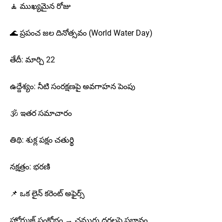
🧘 ముఖ్యమైన రోజు
🌊 ప్రపంచ జల దినోత్సవం (World Water Day)
తేదీ: మార్చి 22
ఉద్దేశ్యం: నీటి సంరక్షణపై అవగాహన పెంపు
🕉️ ఇతర సమాచారం
తిథి: శుక్ల పక్షం చతుర్థి
నక్షత్రం: భరణి
📌 ఒక లైన్ కరెంట్ అఫైర్స్
హోర్ముజ్ సంక్షోభం → చమురు ధరలపై ప్రభావం