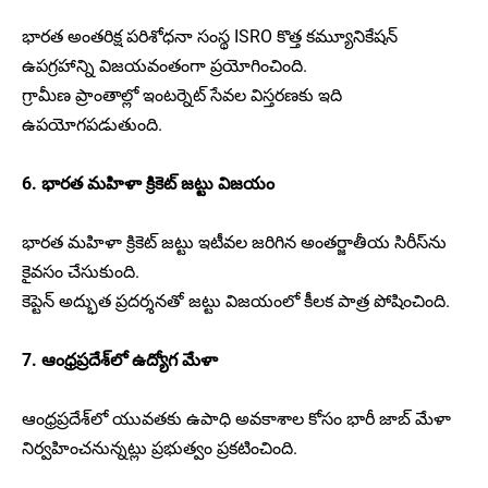
భారత అంతరిక్ష పరిశోధనా సంస్థ ISRO కొత్త కమ్యూనికేషన్
ఉపగ్రహాన్ని విజయవంతంగా ప్రయోగించింది.
గ్రామీణ ప్రాంతాల్లో ఇంటర్నెట్ సేవల విస్తరణకు ఇది
ఉపయోగపడుతుంది.
6. భారత మహిళా క్రికెట్ జట్టు విజయం
భారత మహిళా క్రికెట్ జట్టు ఇటీవల జరిగిన అంతర్జాతీయ సిరీస్‌ను
కైవసం చేసుకుంది.
కెప్టెన్ అద్భుత ప్రదర్శనతో జట్టు విజయంలో కీలక పాత్ర పోషించింది.
7. ఆంధ్రప్రదేశ్‌లో ఉద్యోగ మేళా
ఆంధ్రప్రదేశ్‌లో యువతకు ఉపాధి అవకాశాల కోసం భారీ జాబ్ మేళా
నిర్వహించనున్నట్లు ప్రభుత్వం ప్రకటించింది.