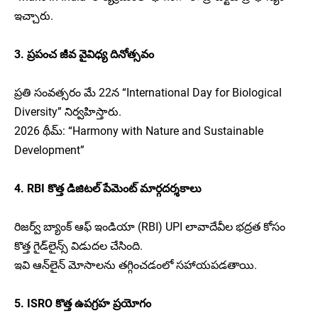
ఇచ్చారు.
3. ప్రపంచ జీవ వైవిధ్య దినోత్సవం
ప్రతి సంవత్సరం మే 22న “International Day for Biological
Diversity” నిర్వహిస్తారు.
2026 థీమ్: “Harmony with Nature and Sustainable
Development”
4. RBI కొత్త డిజిటల్ పేమెంట్ మార్గదర్శకాలు
రిజర్వ్ బ్యాంక్ ఆఫ్ ఇండియా (RBI) UPI లావాదేవీల భద్రత కోసం
కొత్త గైడ్‌లైన్స్ విడుదల చేసింది.
ఇవి ఆన్‌లైన్ మోసాలను తగ్గించడంలో సహాయపడతాయి.
5. ISRO కొత్త ఉపగ్రహ ప్రయోగం