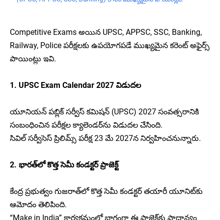
Competitive Exams అయిన UPSC, APPSC, SSC, Banking,
Railway, Police పరీక్షలకు ఉపయోగపడే ముఖ్యమైన కరెంట్ అఫైర్స్
పాయింట్లు ఇవి.
1. UPSC Exam Calendar 2027 విడుదల
యూనియన్ పబ్లిక్ సర్వీస్ కమిషన్ (UPSC) 2027 సంవత్సరానికి
సంబంధించిన పరీక్షల క్యాలెండర్‌ను విడుదల చేసింది.
సివిల్ సర్వీసెస్ ప్రిలిమ్స్ పరీక్ష 23 మే 2027న నిర్వహించనున్నారు.
2. భారత్‌లో కొత్త సెమీ కండక్టర్ ప్రాజెక్ట్
కేంద్ర ప్రభుత్వం గుజరాత్‌లో కొత్త సెమీ కండక్టర్ తయారీ యూనిట్‌కు
ఆమోదం తెలిపింది.
“Make in India” కార్యక్రమంలో భాగంగా ఈ ప్రాజెక్ట్‌కు ప్రాధాన్యం