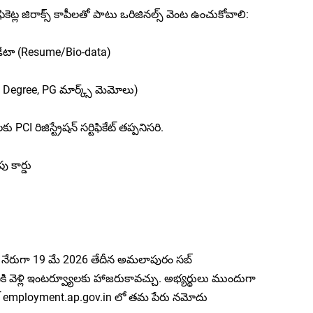
్టిఫికెట్ల జిరాక్స్ కాపీలతో పాటు ఒరిజినల్స్ వెంట ఉంచుకోవాలి:
ోడేటా (Resume/Bio-data)
nter, Degree, PG మార్క్స్ మెమోలు)
కు PCI రిజిస్ట్రేషన్ సర్టిఫికేట్ తప్పనిసరి.
ు కార్డు
లు నేరుగా 19 మే 2026 తేదీన అమలాపురం సబ్
ికి వెళ్లి ఇంటర్వ్యూలకు హాజరుకావచ్చు. అభ్యర్థులు ముందుగా
సైట్ employment.ap.gov.in లో తమ పేరు నమోదు