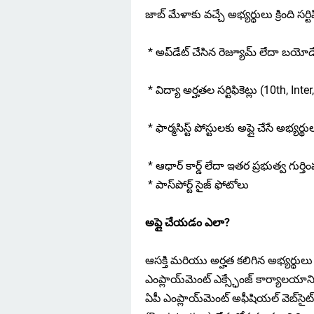
జాబ్ మేళాకు వచ్చే అభ్యర్థులు క్రింది సర
* అప్‌డేట్ చేసిన రెజ్యూమ్ లేదా బయ
* విద్యా అర్హతల సర్టిఫికెట్లు (10th, I
* ఫార్మసిస్ట్ పోస్టులకు అప్లై చేసే అభ్యర్థుల
* ఆధార్ కార్డ్ లేదా ఇతర ప్రభుత్వ గుర్తింప
* పాస్‌పోర్ట్ సైజ్ ఫోటోలు
అప్లై చేయడం ఎలా?
ఆసక్తి మరియు అర్హత కలిగిన అభ్యర్థు
ఎంప్లాయ్‌మెంట్ ఎక్స్ఛేంజ్ కార్యాలయాన
ఏపీ ఎంప్లాయ్‌మెంట్ అఫీషియల్ వెబ్‌