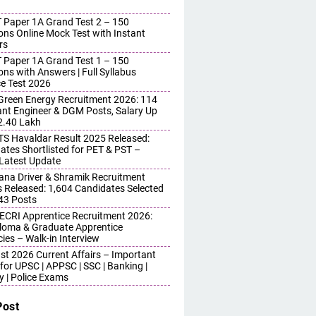
 Paper 1A Grand Test 2 – 150
ons Online Mock Test with Instant
rs
 Paper 1A Grand Test 1 – 150
ons with Answers | Full Syllabus
ce Test 2026
reen Energy Recruitment 2026: 114
ant Engineer & DGM Posts, Salary Up
 2.40 Lakh
S Havaldar Result 2025 Released:
ates Shortlisted for PET & PST –
Latest Update
ana Driver & Shramik Recruitment
s Released: 1,604 Candidates Selected
743 Posts
ECRI Apprentice Recruitment 2026:
iploma & Graduate Apprentice
ies – Walk-in Interview
st 2026 Current Affairs – Important
for UPSC | APPSC | SSC | Banking |
y | Police Exams
Post