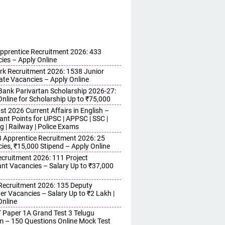
pprentice Recruitment 2026: 433
ies – Apply Online
erk Recruitment 2026: 1538 Junior
ate Vacancies – Apply Online
ank Parivartan Scholarship 2026-27:
Online for Scholarship Up to ₹75,000
t 2026 Current Affairs in English –
ant Points for UPSC | APPSC | SSC |
g | Railway | Police Exams
Apprentice Recruitment 2026: 25
ies, ₹15,000 Stipend – Apply Online
cruitment 2026: 111 Project
ant Vacancies – Salary Up to ₹37,000
ecruitment 2026: 135 Deputy
r Vacancies – Salary Up to ₹2 Lakh |
Online
 Paper 1A Grand Test 3 Telugu
 – 150 Questions Online Mock Test