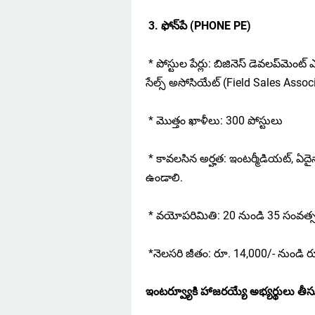
3. ఫోన్‌పే (PHONE PE)
* పోస్టుల పేర్లు: బిజినెస్ డెవలప్‌మెంట్
సేల్స్ అసోసియేట్ (Field Sales Assoc
* మొత్తం ఖాళీలు: 300 పోస్టులు
* కావలసిన అర్హత: ఇంటర్మీడియట్, ఏదైనా 
ఉండాలి.
* వయోపరిమితి: 20 నుండి 35 సంవత్
*నెలసరి జీతం: రూ. 14,000/- నుండి రూ
ఇంటర్వ్యూకి హాజరయ్యే అభ్యర్థులు తీసు