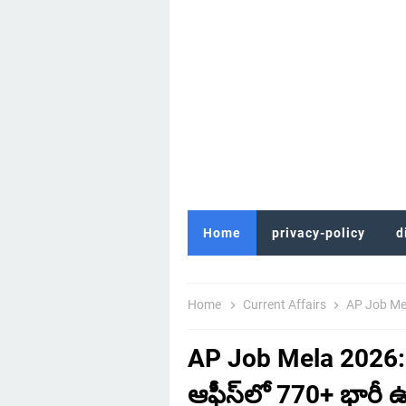
Home
privacy-policy
d
Home
Current Affairs
AP Job Mela 
AP Job Mela 2026:
ఆఫీస్‌లో 770+ భారీ 