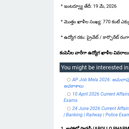
* ఇంటర్వ్యూ తేదీ: 19 మే, 2026
* మొత్తం ఖాళీల సంఖ్య: 770 కంటే ఎక్క
* ఉద్యోగ రకం: ప్రైవేట్ / కార్పొరేట్ రంగ
కంపెనీల వారీగా ఉద్యోగ ఖాళీల వివరాలు
You might be interested in
AP Job Mela 2026: అమలాపురం 
అవకాశాలు
10 April 2026 Current Affair
Exams
24 June 2026 Current Affair
| Banking | Railway | Police Exa
1. అపోలో ఫార్మసీ (APOLLO PHAR