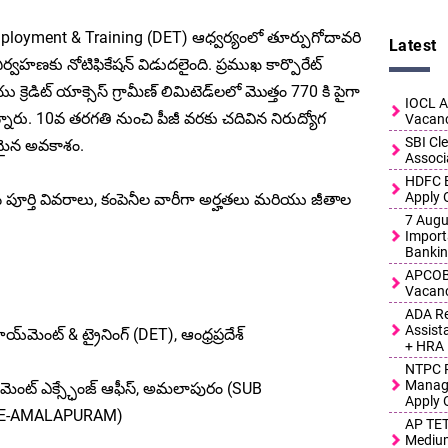
f Employment & Training (DET) ఆధ్వర్యంలో తూర్పుగోదావరి
Latest
ర్వహణకు నోటిఫికేషన్ విడుదలైంది. ప్రముఖ కార్పొరేట్
 క్రెడిట్ యాక్సెస్ గ్రామీణ్ లిమిటెడ్‌లలో మొత్తం 770 కి పైగా
IOCL A
్నారు. 10వ తరగతి నుంచి పీజీ వరకు చదివిన నిరుద్యోగ
Vacanc
SBI Cl
మైన అవకాశం.
Associ
HDFC B
Apply 
పూర్తి వివరాలు, కంపెనీల వారీగా అర్హతలు మరియు జీతాల
7 Augus
Import
Bankin
APCOB 
Vacanc
ADA Re
Assist
ాయ్‌మెంట్ & ట్రైనింగ్ (DET), ఆంధ్రప్రదేశ్
+ HRA
NTPC R
Manage
య్‌మెంట్ ఎక్స్ఛేంజ్ ఆఫీస్, అమలాపురం (SUB
Apply 
E-AMALAPURAM)
AP TET
Medium