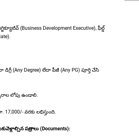
 ఎగ్జిక్యూటివ్ (Business Development Executive), ఫీల్డ్
iate).
డిగ్రీ (Any Degree) లేదా పీజీ (Any PG) పూర్తి చేసి
సరాల లోపు ఉండాలి.
. 17,000/- వరకు లభిస్తుంది.
కువెళ్లాల్సిన పత్రాలు (Documents):