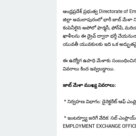
ఆంధ్రప్రదేశ్ ప్రభుత్వ Directorate o
జిల్లా అమలాపురంలో భారీ జాబ్ మేళా ని
కంపెనీలైన అపోలో ఫార్మసీ, ఫోన్‌పే, మరియు
ఖాళీలను ఈ డ్రైవ్ ద్వారా భర్తీ చేయనున
యువతీ యువకులకు ఇది ఒక అద్భుత
ఈ ఉద్యోగ ఉపాధి మేళాకు సంబంధించిన 
వివరాలు కింద ఇవ్వబడ్డాయి.
జాబ్ మేళా ముఖ్య వివరాలు:
* నిర్వహణ విభాగం: డైరెక్టరేట్ ఆఫ్ ఎంప్ల
* ఇంటర్వ్యూ జరిగే వేదిక: సబ్ ఎంప్లా
EMPLOYMENT EXCHANGE OFFIC