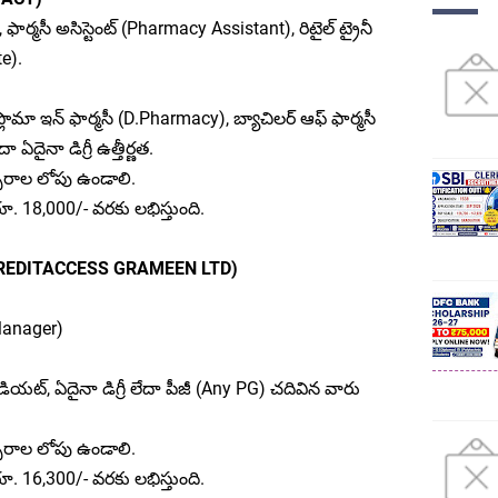
), ఫార్మసీ అసిస్టెంట్ (Pharmacy Assistant), రిటైల్ ట్రైనీ
e).
ిప్లొమా ఇన్ ఫార్మసీ (D.Pharmacy), బ్యాచిలర్ ఆఫ్ ఫార్మసీ
 ఏదైనా డిగ్రీ ఉత్తీర్ణత.
సరాల లోపు ఉండాలి.
ూ. 18,000/- వరకు లభిస్తుంది.
టెడ్ (CREDITACCESS GRAMEEN LTD)
 Manager)
డియట్, ఏదైనా డిగ్రీ లేదా పీజీ (Any PG) చదివిన వారు
సరాల లోపు ఉండాలి.
ూ. 16,300/- వరకు లభిస్తుంది.