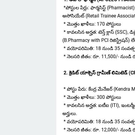
*పోస్టుల పేర్లు: ఫార్మసిస్ట్ (Pharmacist
అసోసియేట్ (Retail Trainee Associat
* మొత్తం ఖాళీలు: 170 పోస్టులు
* కావలసిన అర్హత: టెన్త్ క్లాస్ (SSC), డ
(B.Pharmacy with PCI రిజిస్ట్రేషన్) లేదా
* వయోపరిమితి: 18 నుండి 35 సంవత్
* నెలసరి జీతం: రూ. 11,500/- నుండి ర
2. క్రెడిట్ యాక్సెస్ గ్రామీణ్ లిమి
* పోస్టు పేరు: కేంద్ర మేనేజర్ (Kendra
* మొత్తం ఖాళీలు: 300 పోస్టులు
* కావలసిన అర్హత: ఐటీఐ (ITI), ఇంటర్మీ
అర్హులు.
* వయోపరిమితి: 18 నుండి 35 సంవత్
* నెలసరి జీతం: రూ. 12,000/- నుండి ర