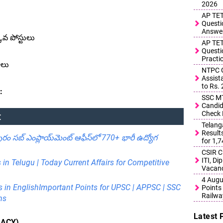
2026
AP TET
Questi
Answe
ువ పోస్టులు
AP TET
Questi
Practi
ాలు
NTPC G
Assist
to Rs.
:
SSC MT
Candid
Check 
:
Telang
Result
సబ్ ఎంప్లాయ్‌మెంట్ ఆఫీస్‌లో 770+ భారీ ఉద్యోగ
for 1,
CSIR C
ITI, D
s in Telugu | Today Current Affairs for Competitive
Vacanc
4 Augu
s in EnglishImportant Points for UPSC | APPSC | SSC
Points 
Railwa
ms
Latest 
MACY)