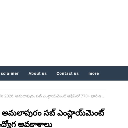
isclaimer
About us
Contact us
more
2026: అమలాపురం సబ్ ఎంప్లాయ్‌మెంట్ ఆఫీస్‌లో 770+ భారీ ఉద్యోగ అవకాశాలు
 అమలాపురం సబ్ ఎంప్లాయ్‌మెంట్
ఉద్యోగ అవకాశాలు