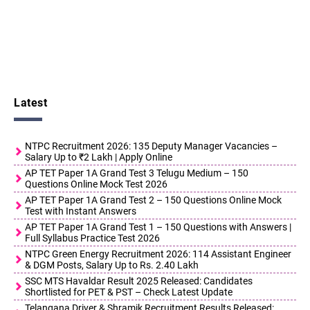
Latest
NTPC Recruitment 2026: 135 Deputy Manager Vacancies –
Salary Up to ₹2 Lakh | Apply Online
AP TET Paper 1A Grand Test 3 Telugu Medium – 150
Questions Online Mock Test 2026
AP TET Paper 1A Grand Test 2 – 150 Questions Online Mock
Test with Instant Answers
AP TET Paper 1A Grand Test 1 – 150 Questions with Answers |
Full Syllabus Practice Test 2026
NTPC Green Energy Recruitment 2026: 114 Assistant Engineer
& DGM Posts, Salary Up to Rs. 2.40 Lakh
SSC MTS Havaldar Result 2025 Released: Candidates
Shortlisted for PET & PST – Check Latest Update
Telangana Driver & Shramik Recruitment Results Released: