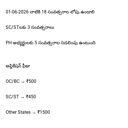
01-06-2026 నాటికి 18 సంవత్సరాల లోపు ఉండాలి
SC/STలకు 3 సంవత్సరాలు
PH అభ్యర్థులకు 5 సంవత్సరాల సడలింపు ఉంటుంది
అప్లికేషన్ ఫీజు
OC/BC → ₹500
SC/ST → ₹450
Other States → ₹1500