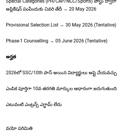
Special Categories (PH/CAP/NCC/Sports) పోస్టు ద్వారా
అప్లికేషన్ పంపేందుకు చివరి తేదీ → 20 May 2026
Provisional Selection List → 30 May 2026 (Tentative)
Phase-1 Counselling → 05 June 2026 (Tentative)
అర్హత
2026లో SSC/10th పాస్ అయిన విద్యార్థులు అప్లై చేయవచ్చు
ఎంపిక పూర్తిగా 10వ తరగతి మార్కుల ఆధారంగా జరుగుతుంది
ఎటువంటి ఎంట్రన్స్ ఎగ్జామ్ లేదు
వయో పరిమితి