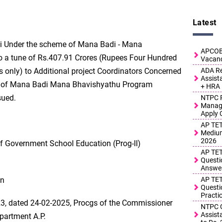
Latest
hi Under the scheme of Mana Badi - Mana
APCOB 
o a tune of Rs.407.91 Crores (Rupees Four Hundred
Vacanc
 only) to Additional project Coordinators Concerned
ADA Re
Assist
n of Mana Badi Mana Bhavishyathu Program
+ HRA
sued.
NTPC R
Manage
Apply 
AP TET
Medium
2026
f Government School Education (Prog-II)
AP TET
Questi
Answe
on
AP TET
Questi
Practi
 dated 24-02-2025, Procgs of the Commissioner
NTPC G
Assist
partment A.P.