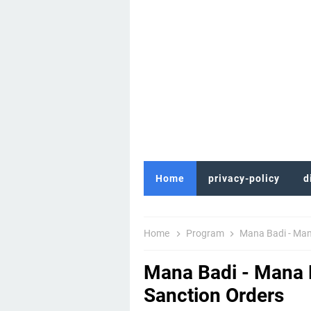
Home
privacy-policy
d
Home
Program
Mana Badi - Man
Mana Badi - Mana 
Sanction Orders