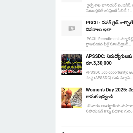
రైల్వే శాఖ జూనియర్ ఇంజినీర్,
మెటలర్జికల్ అసిస్టెంట్ సీబీటీ-1…
PGCIL: పవర్ గ్రిడ్ కార్పొర
వివరాలు ఇలా
PGCIL Recruitment: న్యూఢిల్లీ
ప్రాతిపదికన ఫీల్డ్‌ సూపర్‌వైజర్‌…
APSSDC: నిరుద్యోగులకు బం
రూ.3,30,000
APSSDC Job opportunity: ఆంధ్రప్
సంస్థ (APSSDC) గుడ్ న్యూస…
Women's Day 2025: మహిళల 
కానుక ఇవ్వండి
శనివారం అంతర్జాతీయ మహిళా ది
సహాయపడే కొన్ని పథకాల గురి