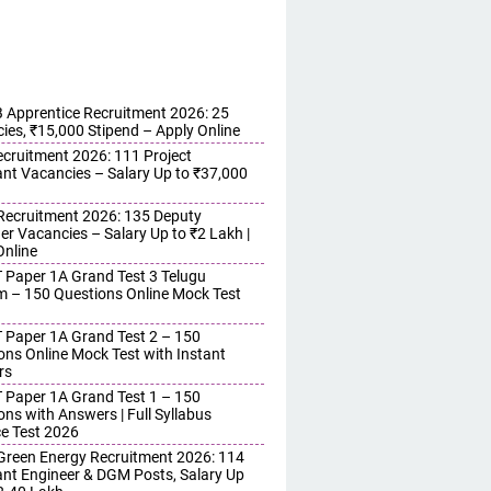
Apprentice Recruitment 2026: 25
ies, ₹15,000 Stipend – Apply Online
cruitment 2026: 111 Project
ant Vacancies – Salary Up to ₹37,000
ecruitment 2026: 135 Deputy
r Vacancies – Salary Up to ₹2 Lakh |
Online
 Paper 1A Grand Test 3 Telugu
 – 150 Questions Online Mock Test
 Paper 1A Grand Test 2 – 150
ons Online Mock Test with Instant
rs
 Paper 1A Grand Test 1 – 150
ons with Answers | Full Syllabus
ce Test 2026
reen Energy Recruitment 2026: 114
ant Engineer & DGM Posts, Salary Up