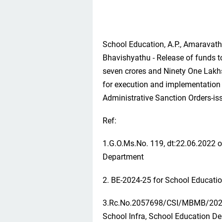
School Education, A.P., Amaravat
Bhavishyathu - Release of funds t
seven crores and Ninety One Lakhs
for execution and implementatio
Administrative Sanction Orders-is
Ref:
1.G.O.Ms.No. 119, dt:22.06.2022 o
Department
2. BE-2024-25 for School Educati
3.Rc.No.2057698/CSI/MBMB/2023,
School Infra, School Education De