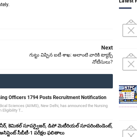
Latest 
ely.
Next
గుట్టు విప్పిన ఐటీ శాఖ: అలాంటి వారికి ట్యాక్స్
నోటీసులు?
g Officers 1794 Posts Recruitment Notification
Medical Sciences (AIIMS), New Delhi, has announced the Nursing
Eligibility T…
నీర్, కెమికల్ సూపర్వైజర్, డిపో మెటీరియల్ సూపరింటెండెంట్,
అసిస్టెంట్ సీబీటీ-1 పరీక్షల ఫలితాలు