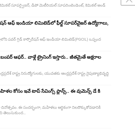
 కెమికల్ సూపర్వైజర్, డిపో మెటీరియల్ సూపరింటెండెంట్, కెమికల్ అండ్
ేషన్ ఆఫ్ ఇండియా లిమిటెడ్‌లో ఫీల్డ్‌ సూపర్‌వైజర్‌ ఉద్యోగాలు,
లోని పవర్ గ్రిడ్ కార్పొరేషన్ ఆఫ్ ఇండియా లిమిటెడ్(PGCIL) ఒప్పంద
పర్ ఆఫర్.. వాళ్లే ట్రైనింగ్ ఇస్తారు.. జీతమైతే అక్షరాల
రదేశ్ రాష్ట్ర నిరుద్యోగులకు, యువతకు ఆంధ్రప్రదేశ్ రాష్ట్ర నైపుణ్యాభివృద్ది
కోసం ఇవే టాప్ సేవింగ్స్ ప్లాన్స్.. ఈ వుమెన్స్ డే కి
నోత్సవం. ఈ సందర్భంగా, మహిళలు ఆర్థికంగా నిలదొక్కుకోవడానికి
ంచి తెలుసుకుంద…