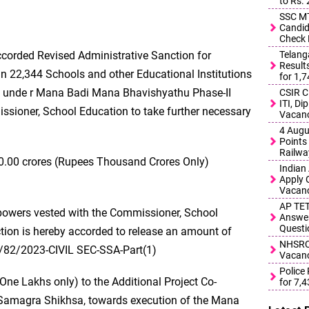
to Rs.
SSC MT
Candid
Check 
Telang
orded Revised Administrative Sanction for
Result
s in 22,344 Schools and other Educational Institutions
for 1,
 s unde r Mana Badi Mana Bhavishyathu Phase-II
CSIR C
ITI, D
sioner, School Education to take further necessary
Vacanc
4 Augu
Points 
Railwa
0.00 crores (Rupees Thousand Crores Only)
Indian
Apply 
Vacanc
AP TET
e powers vested with the Commissioner, School
Answer
Questi
ction is hereby accorded to release an amount of
NHSRCL
1/82/2023-CIVIL SEC-SSA-Part(1)
Vacanc
Police
ne Lakhs only) to the Additional Project Co-
for 7,
f Samagra Shikhsa, towards execution of the Mana