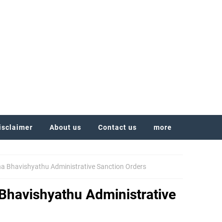
isclaimer
About us
Contact us
more
a Bhavishyathu Administrative Sanction Orders
Bhavishyathu Administrative