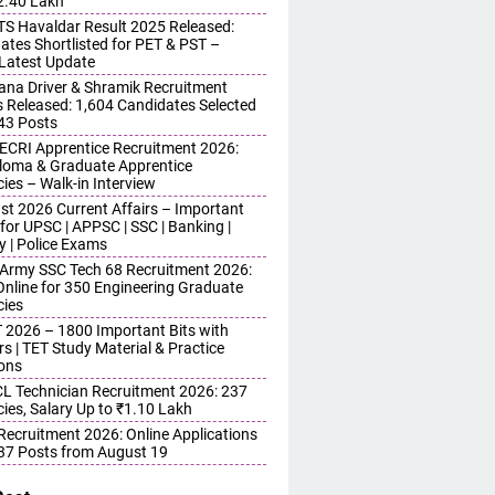
 2.40 Lakh
S Havaldar Result 2025 Released:
ates Shortlisted for PET & PST –
Latest Update
ana Driver & Shramik Recruitment
s Released: 1,604 Candidates Selected
743 Posts
ECRI Apprentice Recruitment 2026:
iploma & Graduate Apprentice
ies – Walk-in Interview
st 2026 Current Affairs – Important
for UPSC | APPSC | SSC | Banking |
y | Police Exams
 Army SSC Tech 68 Recruitment 2026:
Online for 350 Engineering Graduate
ies
 2026 – 1800 Important Bits with
s | TET Study Material & Practice
ons
 Technician Recruitment 2026: 237
ies, Salary Up to ₹1.10 Lakh
 Recruitment 2026: Online Applications
437 Posts from August 19