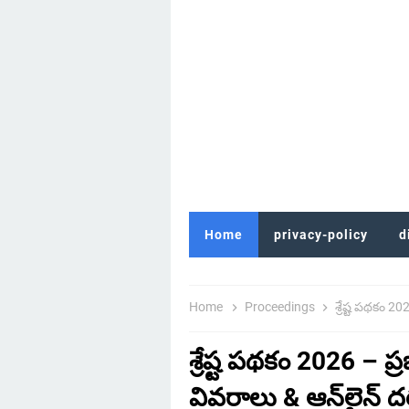
Home
privacy-policy
d
Home
Proceedings
శ్రేష్ట పథకం 20
శ్రేష్ట పథకం 2026 – ప్ర
వివరాలు & ఆన్‌లైన్ ద