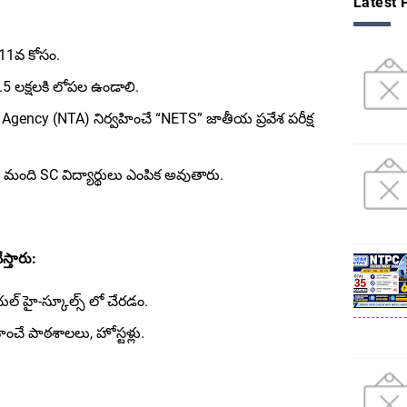
Latest 
 11వ కోసం.
2.5 లక్షలకి లోపల ఉండాలి.
Agency (NTA) నిర్వహించే “NETS” జాతీయ ప్రవేశ పరీక్ష
 మంది SC విద్యార్థులు ఎంపిక అవుతారు.
్తారు:
షియల్ హై-స్కూల్స్ లో చేరడం.
ంచే పాఠశాలలు, హోస్టళ్లు.