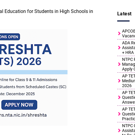
 Education for Students in High Schools in
Latest
APCOB 
Vacanc
ADA Re
Assist
+ HRA
NTPC R
Manage
Apply 
AP TET
Medium
2026
AP TET
Questi
Answe
AP TET
Questi
Practi
NTPC G
Assist