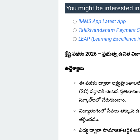
You might be interested in
IMMS App Latest App
Tallikivandanam Payment S
LEAP (Learning Excellence 
శ్రేష్ట పథకం 2026 – ప్రభుత్వ ఉచిత విద్య
ఉద్దేశ్యాలు
ఈ పథకం ద్వారా లక్ష్యప్రాంతా
(SC) వర్గానికి చెందిన ప్రతిభావ
స్కూల్‌లలో చేరుకుందాం.
విద్యారంగంలో సేవలు తక్కువ ఉన
తగ్గించడం.
విద్య ద్వారా సామాజిక-ఆర్థిక అభ