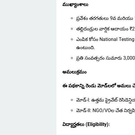
ముఖ్యాంశాలు
ప్రవేశం తరగతులు 9వ మరియు
తల్లిదండ్రుల వార్షిక ఆదాయం ₹
ఎంపిక కోసం National Testing 
ఉంటుంది.
ప్రతి సంవత్సరం సుమారు 3,000
అమలుక్రమం
ఈ పథకాన్ని రెండు మోడ్‌లలో అమలు చేస
మోడ్-I: ఉత్తమ ప్రైవేట్ రెసిడెన్
మోడ్-II: NGO/VOల చేత నిర్వహి
విద్యార్హతలు (Eligibility):