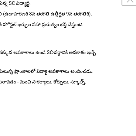
్న SC విద్యార్థి.
లి (ఉదాహరణకి 8వ తరగతి ఉత్తీర్ణత 9వ తరగతికి).
 & హోస్టల్ ఖర్చుల సహా ప్రభుత్వం భర్తీ చేస్తుంది.
్కువ అవకాశాలు ఉండే SC-వర్గానికి అవకాశం ఇచ్చే
థితులున్న ప్రాంతాలలో విద్యా అవకాశాలు అందించడం.
ుకురావడం - మంచి సౌకర్యాలు, కోర్సులు, స్కూల్స్.