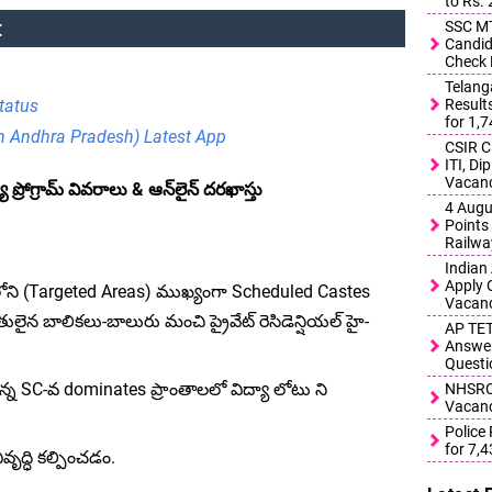
to Rs.
:
SSC MT
Candid
Check 
Telang
Result
tatus
for 1,
in Andhra Pradesh) Latest App
CSIR C
ITI, D
Vacanc
ా ప్రోగ్రామ్ వివరాలు & ఆన్‌లైన్ దరఖాస్తు
4 Augu
Points 
Railwa
Indian
Apply 
లలోని (Targeted Areas) ముఖ్యంగా Scheduled Castes
Vacanc
ంతులైన బాలికలు-బాలురు మంచి ప్రైవేట్ రెసిడెన్షియల్ హై-
AP TET
Answer
Questi
్న SC-వ dominates ప్రాంతాలలో విద్యా లోటు ని
NHSRCL
Vacanc
Police
for 7,
ివృద్ధి కల్పించడం.