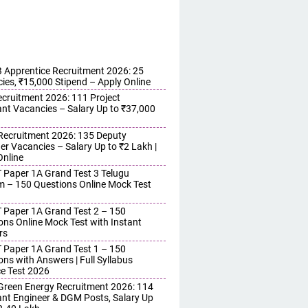
Apprentice Recruitment 2026: 25
ies, ₹15,000 Stipend – Apply Online
cruitment 2026: 111 Project
ant Vacancies – Salary Up to ₹37,000
ecruitment 2026: 135 Deputy
r Vacancies – Salary Up to ₹2 Lakh |
Online
 Paper 1A Grand Test 3 Telugu
 – 150 Questions Online Mock Test
 Paper 1A Grand Test 2 – 150
ons Online Mock Test with Instant
rs
 Paper 1A Grand Test 1 – 150
ons with Answers | Full Syllabus
ce Test 2026
reen Energy Recruitment 2026: 114
ant Engineer & DGM Posts, Salary Up