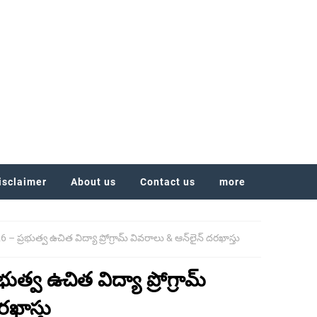
isclaimer
About us
Contact us
more
26 – ప్రభుత్వ ఉచిత విద్యా ప్రోగ్రామ్ వివరాలు & ఆన్‌లైన్ దరఖాస్తు
భుత్వ ఉచిత విద్యా ప్రోగ్రామ్
రఖాస్తు