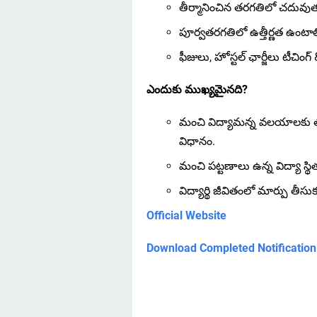
తీర్మానించిన తరగతిలో చదువుతున
పూర్వతరగతిలో ఉత్తీర్ణత ఉంటా
ఫీజులు, హోస్టల్ ఛార్జీలు టీచింగ్
ఎందుకు ముఖ్యమైనది?
మంచి విద్యామన్న వలయాలకు తక
విధానం.
మంచి పట్టణాలు ఉన్న విద్యా స్
విద్యార్థి జీవితంలో మార్పు తీస
Official Website
Download Completed Notification