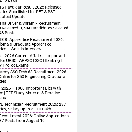
 2.40 Lakh
S Havaldar Result 2025 Released:
ates Shortlisted for PET & PST –
Latest Update
ana Driver & Shramik Recruitment
s Released: 1,604 Candidates Selected
743 Posts
ECRI Apprentice Recruitment 2026:
iploma & Graduate Apprentice
ies – Walk-in Interview
st 2026 Current Affairs – Important
for UPSC | APPSC | SSC | Banking |
y | Police Exams
 Army SSC Tech 68 Recruitment 2026:
Online for 350 Engineering Graduate
ies
 2026 – 1800 Important Bits with
s | TET Study Material & Practice
ons
 Technician Recruitment 2026: 237
ies, Salary Up to ₹1.10 Lakh
 Recruitment 2026: Online Applications
437 Posts from August 19