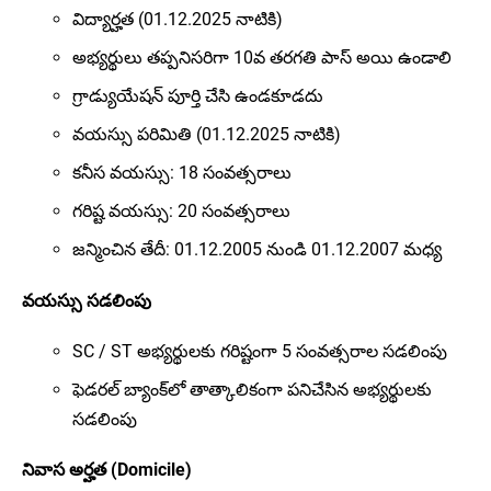
విద్యార్హత (01.12.2025 నాటికి)
అభ్యర్థులు తప్పనిసరిగా 10వ తరగతి పాస్ అయి ఉండాలి
గ్రాడ్యుయేషన్ పూర్తి చేసి ఉండకూడదు
వయస్సు పరిమితి (01.12.2025 నాటికి)
కనీస వయస్సు: 18 సంవత్సరాలు
గరిష్ట వయస్సు: 20 సంవత్సరాలు
జన్మించిన తేదీ: 01.12.2005 నుండి 01.12.2007 మధ్య
వయస్సు సడలింపు
SC / ST అభ్యర్థులకు గరిష్టంగా 5 సంవత్సరాల సడలింపు
ఫెడరల్ బ్యాంక్‌లో తాత్కాలికంగా పనిచేసిన అభ్యర్థులకు
సడలింపు
నివాస అర్హత (Domicile)