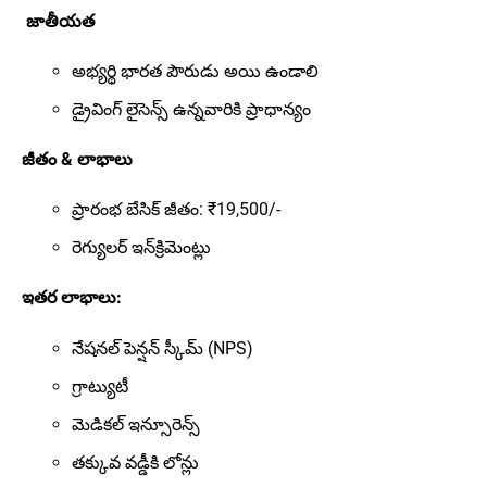
జాతీయత
అభ్యర్థి భారత పౌరుడు అయి ఉండాలి
డ్రైవింగ్ లైసెన్స్ ఉన్నవారికి ప్రాధాన్యం
జీతం & లాభాలు
ప్రారంభ బేసిక్ జీతం: ₹19,500/-
రెగ్యులర్ ఇన్‌క్రిమెంట్లు
ఇతర లాభాలు:
నేషనల్ పెన్షన్ స్కీమ్ (NPS)
గ్రాట్యుటీ
మెడికల్ ఇన్సూరెన్స్
తక్కువ వడ్డీకి లోన్లు