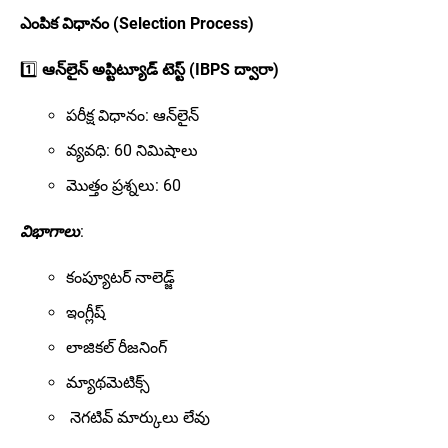
ఎంపిక విధానం (Selection Process)
1️⃣
ఆన్‌లైన్ అప్టిట్యూడ్ టెస్ట్ (IBPS ద్వారా)
పరీక్ష విధానం: ఆన్‌లైన్
వ్యవధి: 60 నిమిషాలు
మొత్తం ప్రశ్నలు: 60
విభాగాలు
:
కంప్యూటర్ నాలెడ్జ్
ఇంగ్లీష్
లాజికల్ రీజనింగ్
మ్యాథమెటిక్స్
నెగటివ్ మార్కులు లేవు