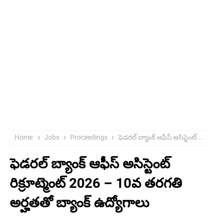
Home
Jobs
Proceedings
ఫెడరల్ బ్యాంక్ ఆఫీస్ అసిస్టెంట్ రిక్రూట్మెంట్ 2026 – 10వ తరగతి అర్హతతో బ్యాంక్ ఉద్యోగాలు
ఫెడరల్ బ్యాంక్ ఆఫీస్ అసిస్టెంట్
రిక్రూట్మెంట్ 2026 – 10వ తరగతి
అర్హతతో బ్యాంక్ ఉద్యోగాలు