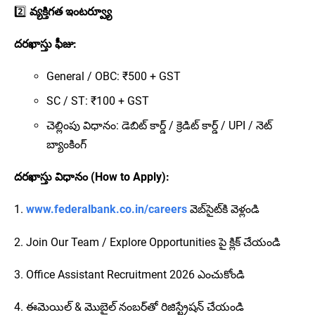
2️⃣
వ్యక్తిగత ఇంటర్వ్యూ
దరఖాస్తు ఫీజు:
General / OBC: ₹500 + GST
SC / ST: ₹100 + GST
చెల్లింపు విధానం: డెబిట్ కార్డ్ / క్రెడిట్ కార్డ్ / UPI / నెట్
బ్యాంకింగ్
దరఖాస్తు విధానం (How to Apply):
1.
www.federalbank.co.in/careers
వెబ్‌సైట్‌కి వెళ్లండి
2. Join Our Team / Explore Opportunities పై క్లిక్ చేయండి
3. Office Assistant Recruitment 2026 ఎంచుకోండి
4. ఈమెయిల్ & మొబైల్ నంబర్‌తో రిజిస్ట్రేషన్ చేయండి