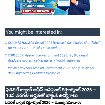
You might be interested in:
SSC MTS Havaldar Result 2025 Released: Candidates Shortlisted
for PET & PST – Check Latest Update
CSIR CECRI Apprentice Recruitment 2026: ITI, Diploma &
Graduate Apprentice Vacancies – Walk-in Interview
Indian Army SSC Tech 68 Recruitment 2026: Apply Online for
350 Engineering Graduate Vacancies
ఫెడరల్ బ్యాంక్ ఆఫీస్ అసిస్టెంట్ రిక్రూట్మెంట్ 2026 –
10వ తరగతి అర్హతతో బ్యాంక్ ఉద్యోగాలు
ఫెడరల్ బ్యాంక్ రిక్రూట్మెంట్ 2026 – ముఖ్య సమాచారం