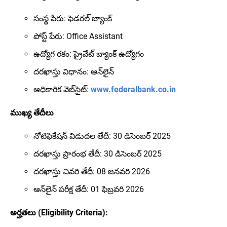
సంస్థ పేరు: ఫెడరల్ బ్యాంక్
పోస్ట్ పేరు: Office Assistant
ఉద్యోగ రకం: ప్రైవేట్ బ్యాంక్ ఉద్యోగం
దరఖాస్తు విధానం: ఆన్‌లైన్
ఆధికారిక వెబ్‌సైట్:
www.federalbank.co.in
ముఖ్య తేదీలు
నోటిఫికేషన్ విడుదల తేదీ: 30 డిసెంబర్ 2025
దరఖాస్తు ప్రారంభ తేదీ: 30 డిసెంబర్ 2025
దరఖాస్తు చివరి తేదీ: 08 జనవరి 2026
ఆన్‌లైన్ పరీక్ష తేదీ: 01 ఫిబ్రవరి 2026
అర్హతలు (Eligibility Criteria):