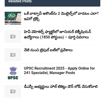
Related Posts
ఒకే వాట్సాప్ అకౌంట్‌ను 2 మొబైల్స్‌లో వాడటం ఎలా?
ఇవిగో ట్రిక్స్
హెవీ వెహికల్స్ ఫ్యాక్టరీలో జూనియర్ టెక్నీషియన్
ఉద్యోగాలు (1850 పోస్టులు) – పూర్తి వివరాలు
నేటి నుంచి ట్రిపుల్ ఐటీలో ప్రవేశాలు
UPSC Recruitment 2025 - Apply Online for
241 Specialist, Manager Posts
డీఎస్సీ అభ్యర్థులు హాల్ టికెట్లు డౌన్ లోడ్ చేసుకోవాలి