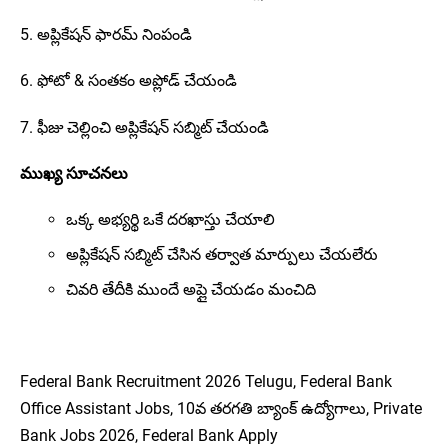
5. అప్లికేషన్ ఫారమ్ నింపండి
6. ఫోటో & సంతకం అప్లోడ్ చేయండి
7. ఫీజు చెల్లించి అప్లికేషన్ సబ్మిట్ చేయండి
ముఖ్య సూచనలు
ఒక్క అభ్యర్థి ఒకే దరఖాస్తు చేయాలి
అప్లికేషన్ సబ్మిట్ చేసిన తర్వాత మార్పులు చేయలేరు
చివరి తేదీకి ముందే అప్లై చేయడం మంచిది
Federal Bank Recruitment 2026 Telugu, Federal Bank
Office Assistant Jobs, 10వ తరగతి బ్యాంక్ ఉద్యోగాలు, Private
Bank Jobs 2026, Federal Bank Apply