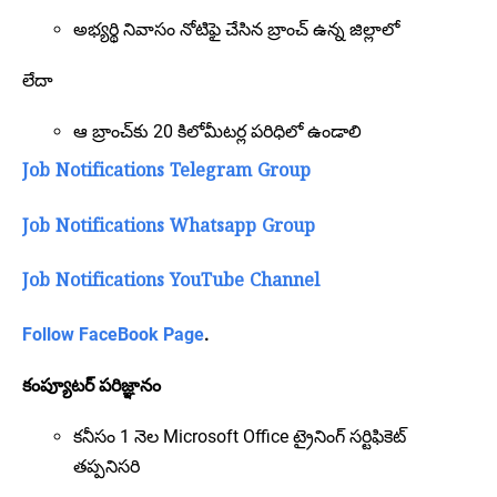
అభ్యర్థి నివాసం నోటిఫై చేసిన బ్రాంచ్ ఉన్న జిల్లాలో
లేదా
ఆ బ్రాంచ్‌కు 20 కిలోమీటర్ల పరిధిలో ఉండాలి
Job Notifications Telegram Group
Job Notifications Whatsapp Group
Job Notifications YouTube Channel
Follow FaceBook Page
.
కంప్యూటర్ పరిజ్ఞానం
కనీసం 1 నెల Microsoft Office ట్రైనింగ్ సర్టిఫికెట్
తప్పనిసరి