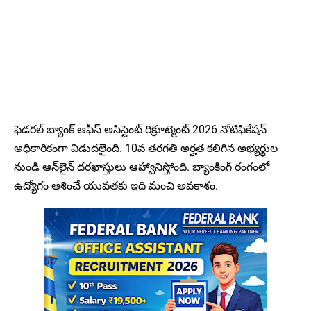
ఫెడరల్ బ్యాంక్ ఆఫీస్ అసిస్టెంట్ రిక్రూట్మెంట్ 2026 నోటిఫికేషన్
అధికారికంగా విడుదలైంది. 10వ తరగతి అర్హత కలిగిన అభ్యర్థుల
నుండి ఆన్‌లైన్ దరఖాస్తులు ఆహ్వానిస్తోంది. బ్యాంకింగ్ రంగంలో
ఉద్యోగం ఆశించే యువతకు ఇది మంచి అవకాశం.