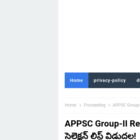
Home
privacy-policy
d
Home
Proceeding
APPSC Group-II R
APPSC Group-II Resu
సెలెక్షన్ లిస్ట్ విడుదల!