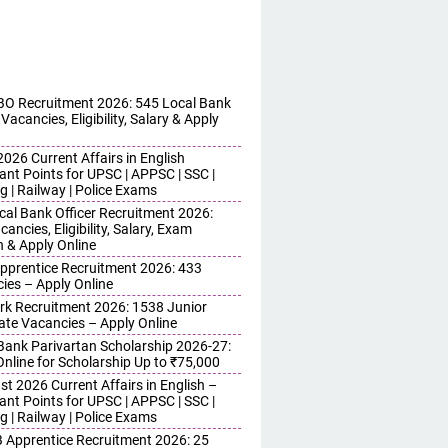
O Recruitment 2026: 545 Local Bank
 Vacancies, Eligibility, Salary & Apply
026 Current Affairs in English
ant Points for UPSC | APPSC | SSC |
g | Railway | Police Exams
cal Bank Officer Recruitment 2026:
ancies, Eligibility, Salary, Exam
n & Apply Online
pprentice Recruitment 2026: 433
ies – Apply Online
erk Recruitment 2026: 1538 Junior
ate Vacancies – Apply Online
ank Parivartan Scholarship 2026-27:
Online for Scholarship Up to ₹75,000
t 2026 Current Affairs in English –
ant Points for UPSC | APPSC | SSC |
g | Railway | Police Exams
Apprentice Recruitment 2026: 25