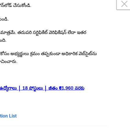
న్‌లోడ్ చేసుకోండి.
యండి.
త్రమే. తదుపరి సర్టిఫికేట్ వెరిఫికేషన్ లేదా ఇతర
ది.
కోసం అభ్యర్థులు క్రమం తప్పకుండా అధికారిక వెబ్‌సైట్‌ను
ూచించారు.
్వ ఉద్యోగాలు | 18 పోస్టులు | జీతం ₹61,960 వరకు
ion List