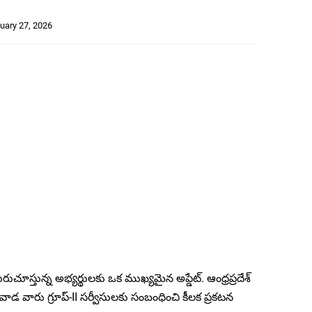
uary 27, 2026
ురుచూస్తున్న అభ్యర్థులకు ఒక ముఖ్యమైన అప్డేట్. ఆంధ్రప్రదేశ్
వాడ వారు గ్రూప్-II సర్వీసులకు సంబంధించి కీలక ప్రకటన