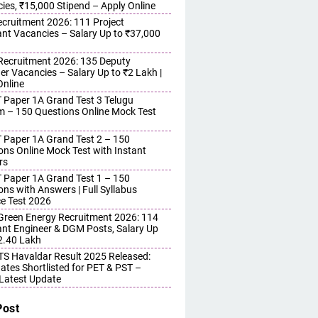
ies, ₹15,000 Stipend – Apply Online
cruitment 2026: 111 Project
ant Vacancies – Salary Up to ₹37,000
ecruitment 2026: 135 Deputy
r Vacancies – Salary Up to ₹2 Lakh |
Online
 Paper 1A Grand Test 3 Telugu
 – 150 Questions Online Mock Test
 Paper 1A Grand Test 2 – 150
ons Online Mock Test with Instant
rs
 Paper 1A Grand Test 1 – 150
ons with Answers | Full Syllabus
ce Test 2026
reen Energy Recruitment 2026: 114
ant Engineer & DGM Posts, Salary Up
 2.40 Lakh
S Havaldar Result 2025 Released:
ates Shortlisted for PET & PST –
Latest Update
Post