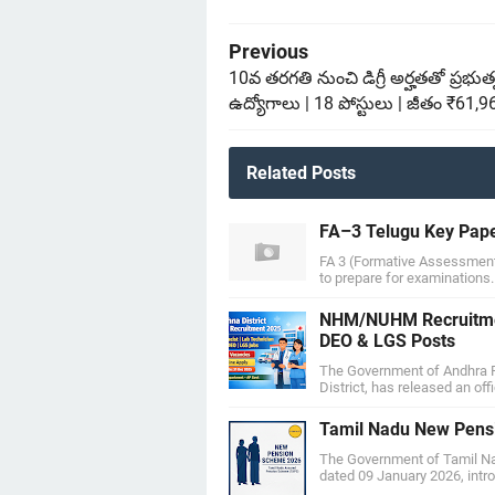
Previous
10వ తరగతి నుంచి డిగ్రీ అర్హతతో ప్రభుత
ఉద్యోగాలు | 18 పోస్టులు | జీతం ₹61,
Related Posts
FA–3 Telugu Key Pape
FA 3 (Formative Assessment
to prepare for examinations
NHM/NUHM Recruitment
DEO & LGS Posts
The Government of Andhra P
District, has released an offi
Tamil Nadu New Pens
The Government of Tamil N
dated 09 January 2026, int