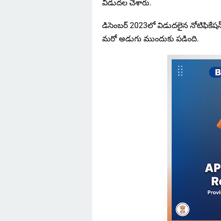
విడుదల చేశారు.
డిసెంబర్ 2023లో విడుదలైన నోటిఫికేషన్
మరో అడుగు ముందుకు పడింది.