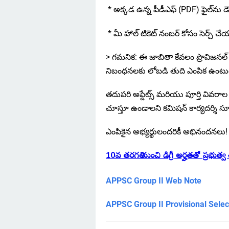
* అక్కడ ఉన్న పీడీఎఫ్ (PDF) ఫైల్‌ను డౌ
* మీ హాల్ టికెట్ నంబర్ కోసం సెర్చ్ చే
> గమనిక: ఈ జాబితా కేవలం ప్రొవిజనల్ మా
నిబంధనలకు లోబడి తుది ఎంపిక ఉంటుం
తదుపరి అప్డేట్స్ మరియు పూర్తి వివరాల 
చూస్తూ ఉండాలని కమిషన్ కార్యదర్శి స
ఎంపికైన అభ్యర్థులందరికీ అభినందనలు!
10వ తరగతి నుంచి డిగ్రీ అర్హతతో ప్రభుత
APPSC Group II Web Note
APPSC Group II Provisional Select