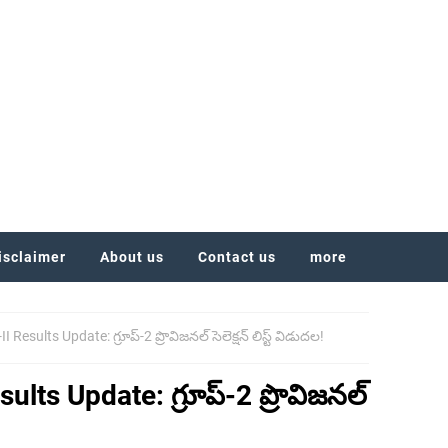
isclaimer
About us
Contact us
more
esults Update: గ్రూప్-2 ప్రొవిజనల్ సెలెక్షన్ లిస్ట్ విడుదల!
lts Update: గ్రూప్-2 ప్రొవిజనల్