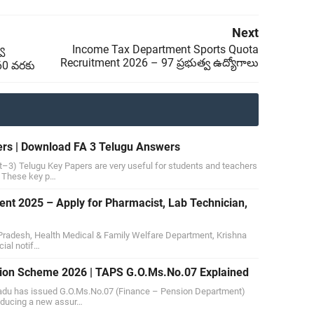
Next
్వ
Income Tax Department Sports Quota
Recruitment 2026 – 97 ప్రభుత్వ ఉద్యోగాలు
960 వరకు
rs | Download FA 3 Telugu Answers
–3) Telugu Key Papers are very useful for students and teachers
. These key p…
 2025 – Apply for Pharmacist, Lab Technician,
radesh, Health Medical & Family Welfare Department, Krishna
cial notif…
ion Scheme 2026 | TAPS G.O.Ms.No.07 Explained
adu has issued G.O.Ms.No.07 (Finance – Pension Department)
roducing a new assur…