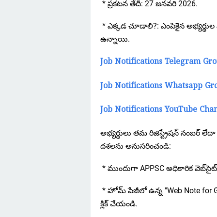
* ప్రకటన తేదీ: 27 జనవరి 2026.
* ఎక్కడ చూడాలి?: ఎంపికైన అభ్యర్థుల 
ఉన్నాయి.
Job Notifications Telegram Gr
Job Notifications Whatsapp Gr
Job Notifications YouTube Cha
అభ్యర్థులు తమ రిజిస్ట్రేషన్ నంబర్ లేద
దశలను అనుసరించండి:
* ముందుగా APPSC అధికారిక వెబ్‌సైట్
* హోమ్ పేజీలో ఉన్న "Web Note for Gr
క్లిక్ చేయండి.