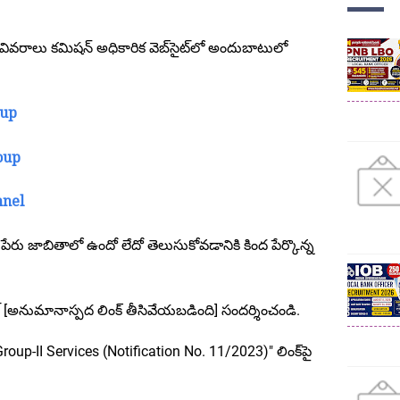
వివరాలు కమిషన్ అధికారిక వెబ్‌సైట్‌లో అందుబాటులో
oup
oup
nnel
ా పేరు జాబితాలో ఉందో లేదో తెలుసుకోవడానికి కింద పేర్కొన్న
 [అనుమానాస్పద లింక్ తీసివేయబడింది] సందర్శించండి.
oup-II Services (Notification No. 11/2023)" లింక్‌పై