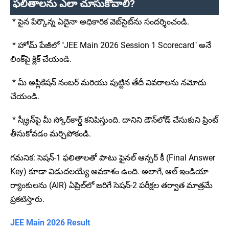
ఫలితాలను ఎలా చూసుకోవాలి?
* పైన పేర్కొన్న ఏదైనా అధికారిక వెబ్‌సైట్‌ను సందర్శించండి.
* హోమ్ పేజీలో "JEE Main 2026 Session 1 Scorecard" అనే
లింక్‌పై క్లిక్ చేయండి.
* మీ అప్లికేషన్ నంబర్ మరియు పుట్టిన తేదీ వివరాలను నమోదు
చేయండి.
* స్క్రీన్‌పై మీ స్కోర్‌కార్డ్ కనిపిస్తుంది. దానిని డౌన్‌లోడ్ చేసుకుని ప్రింట్
తీసుకోవడం మర్చిపోకండి.
గమనిక: సెషన్-1 ఫలితాలతో పాటు ఫైనల్ ఆన్సర్ కీ (Final Answer
Key) కూడా విడుదలయ్యే అవకాశం ఉంది. అలాగే, ఆల్ ఇండియా
ర్యాంకులను (AIR) ఏప్రిల్‌లో జరిగే సెషన్-2 పరీక్షల తర్వాత మాత్రమే
ప్రకటిస్తారు.
JEE Main 2026 Result