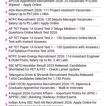
APCOB Apprentice Recruitment 2026: 25 Vacancies, ₹15,000
Stipend – Apply Online
ADA Recruitment 2026: 111 Project Assistant Vacancies –
Salary Up to ₹37,000 + HRA
NTPC Recruitment 2026: 135 Deputy Manager Vacancies –
Salary Up to ₹2 Lakh | Apply Online
AP TET Paper 1A Grand Test 3 Telugu Medium – 150
Questions Online Mock Test 2026
AP TET Paper 1A Grand Test 2 – 150 Questions Online Mock
Test with Instant Answers
AP TET Paper 1A Grand Test 1 – 150 Questions with Answers |
Full Syllabus Practice Test 2026
NTPC Green Energy Recruitment 2026: 114 Assistant Engineer
& DGM Posts, Salary Up to Rs. 2.40 Lakh
SSC MTS Havaldar Result 2025 Released: Candidates
Shortlisted for PET & PST – Check Latest Update
Telangana Driver & Shramik Recruitment Results Released:
1,604 Candidates Selected for 1,743 Posts
CSIR CECRI Apprentice Recruitment 2026: ITI, Diploma &
Graduate Apprentice Vacancies – Walk-in Interview
4 August 2026 Current Affairs – Important Points for UPSC |
APPSC | SSC | Banking | Railway | Police Exams
Indian Army SSC Tech 68 Recruitment 2026: Apply Online for