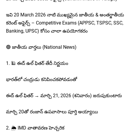
ఇవి 20 March 2026 నాటి ముఖ్యమైన జాతీయ & అంతర్జాతీయ
కరెంట్ అఫైర్స్ – Competitive Exams (APPSC, TSPSC, SSC,
Banking, UPSC) కోసం చాలా ఉపయోగకరం
🟢 జాతీయ వార్తలు (National News)
1. 🕌 ఈద్ ఉల్ ఫితర్ తేదీ నిర్ణయం
భారత్‌లో చంద్రుడు కనిపించకపోవడంతో
ఈద్ ఉల్ ఫితర్ → మార్చి 21, 2026 (శనివారం) జరుపుకుంటారు
మార్చి 20తో రంజాన్ ఉపవాసాలు పూర్తి అయ్యాయి
2. 🌦️ IMD వాతావరణ హెచ్చరిక