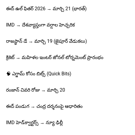
ఈద్ ఉల్ ఫితర్ 2026 → మార్చి 21 (భారత్)
IMD → దేశవ్యాప్తంగా వర్షాల హెచ్చరిక
రాజస్థాన్ డే → మార్చి 19 (జైపూర్ వేడుకలు)
క్రికెట్ → మహిళల ఇంటర్ జోనల్ టోర్నమెంట్ ప్రారంభం
🧠 ఎగ్జామ్ కోసం బిట్స్ (Quick Bits)
రంజాన్ చివరి రోజు → మార్చి 20
ఈద్ పండుగ → చంద్ర దర్శనంపై ఆధారితం
IMD హెడ్‌క్వార్టర్స్ → న్యూ ఢిల్లీ