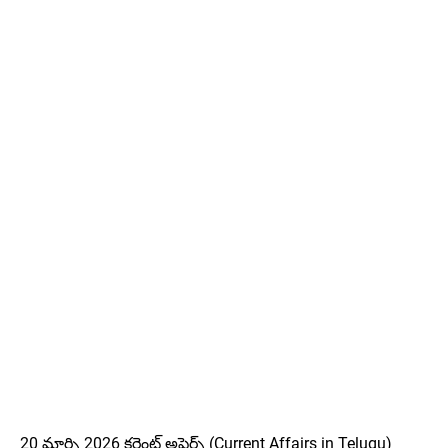
20 మార్చి 2026 కరెంట్ అఫైర్స్ (Current Affairs in Telugu)