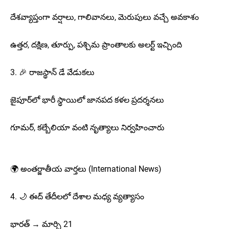
దేశవ్యాప్తంగా వర్షాలు, గాలివానలు, మెరుపులు వచ్చే అవకాశం
ఉత్తర, దక్షిణ, తూర్పు, పశ్చిమ ప్రాంతాలకు అలర్ట్ ఇచ్చింది
3. 🎉 రాజస్థాన్ డే వేడుకలు
జైపూర్‌లో భారీ స్థాయిలో జానపద కళల ప్రదర్శనలు
గూమర్, కల్బేలియా వంటి నృత్యాలు నిర్వహించారు
🌍 అంతర్జాతీయ వార్తలు (International News)
4. 🌙 ఈద్ తేదీలలో దేశాల మధ్య వ్యత్యాసం
భారత్ → మార్చి 21