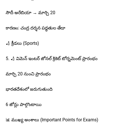
సౌదీ అరేబియా → మార్చి 20
కారణం: చంద్ర దర్శన పద్ధతుల తేడా
🏏 క్రీడలు (Sports)
5. 🏏 విమెన్ ఇంటర్ జోనల్ క్రికెట్ టోర్నమెంట్ ప్రారంభం
మార్చి 20 నుంచి ప్రారంభం
భారతదేశంలో జరుగుతుంది
6 జోన్లు పాల్గొంటాయి
📊 ముఖ్య అంశాలు (Important Points for Exams)