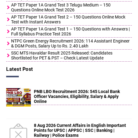
AP TET Paper 1A Grand Test 3 Telugu Medium – 150
Questions Online Mock Test 2026
AP TET Paper 1A Grand Test 2 – 150 Questions Online Mock
Test with Instant Answers
AP TET Paper 1A Grand Test 1 – 150 Questions with Answers |
Full Syllabus Practice Test 2026
NTPC Green Energy Recruitment 2026: 114 Assistant Engineer
& DGM Posts, Salary Up to Rs. 2.40 Lakh
SSC MTS Havaldar Result 2025 Released: Candidates
Shortlisted for PET & PST – Check Latest Update
Latest Post
PNB LBO Recruitment 2026: 545 Local Bank
Officer Vacancies, Eligibility, Salary & Apply
Online
8 Aug 2026 Current Affairs in English Important
Points for UPSC | APPSC | SSC | Banking |
Railway | Police Exams