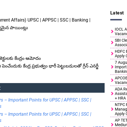
Latest
Current Affairs) UPSC | APPSC | SSC | Banking |
యమైన పాయింట్లు
IOCL A
Vacanc
SBI Cl
Associ
HDFC B
Apply 
రాజెక్టులకు కేంద్రం ఆమోదం
7 Augus
ెంచేందుకు కేంద్ర ప్రభుత్వం భారీ పెట్టుబడులతో గ్రీన్ ఎనర్జీ
Import
Bankin
APCOB 
Vacanc
:
ADA Re
Assist
+ HRA
rs – Important Points for UPSC | APPSC | SSC |
NTPC R
s
Manage
rs – Important Points for UPSC | APPSC | SSC |
Apply 
s
AP TET
Medium