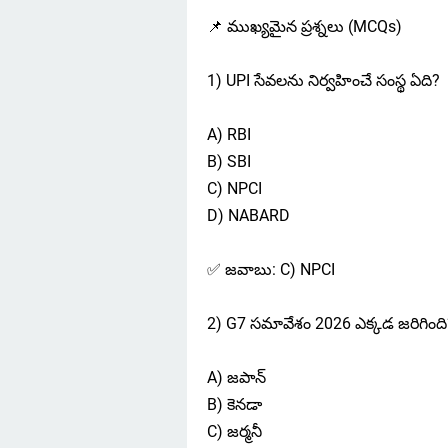
📌 ముఖ్యమైన ప్రశ్నలు (MCQs)
1) UPI సేవలను నిర్వహించే సంస్థ ఏది?
A) RBI
B) SBI
C) NPCI
D) NABARD
✅ జవాబు: C) NPCI
2) G7 సమావేశం 2026 ఎక్కడ జరిగింది
A) జపాన్
B) కెనడా
C) జర్మనీ