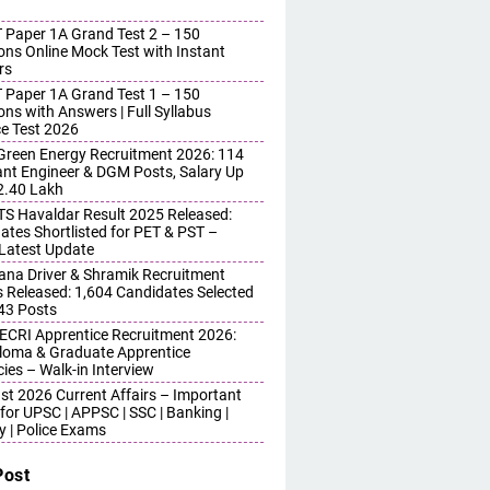
 Paper 1A Grand Test 2 – 150
ons Online Mock Test with Instant
rs
 Paper 1A Grand Test 1 – 150
ons with Answers | Full Syllabus
ce Test 2026
reen Energy Recruitment 2026: 114
ant Engineer & DGM Posts, Salary Up
 2.40 Lakh
S Havaldar Result 2025 Released:
ates Shortlisted for PET & PST –
Latest Update
ana Driver & Shramik Recruitment
s Released: 1,604 Candidates Selected
743 Posts
ECRI Apprentice Recruitment 2026:
iploma & Graduate Apprentice
ies – Walk-in Interview
st 2026 Current Affairs – Important
for UPSC | APPSC | SSC | Banking |
y | Police Exams
Post