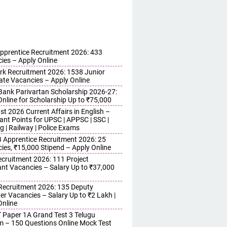
pprentice Recruitment 2026: 433
ies – Apply Online
erk Recruitment 2026: 1538 Junior
ate Vacancies – Apply Online
ank Parivartan Scholarship 2026-27:
Online for Scholarship Up to ₹75,000
t 2026 Current Affairs in English –
ant Points for UPSC | APPSC | SSC |
g | Railway | Police Exams
Apprentice Recruitment 2026: 25
ies, ₹15,000 Stipend – Apply Online
cruitment 2026: 111 Project
ant Vacancies – Salary Up to ₹37,000
ecruitment 2026: 135 Deputy
r Vacancies – Salary Up to ₹2 Lakh |
Online
 Paper 1A Grand Test 3 Telugu
 – 150 Questions Online Mock Test