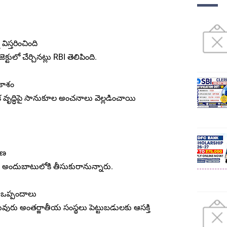
ిస్తరించింది
క్టులో చేర్చినట్లు RBI తెలిపింది.
కాశం
ిక వృద్ధిపై సానుకూల అంచనాలు వెల్లడించాయి
రణ
లను అందుబాటులోకి తీసుకురానున్నారు.
ు ఒప్పందాలు
ురు అంతర్జాతీయ సంస్థలు పెట్టుబడులకు ఆసక్తి