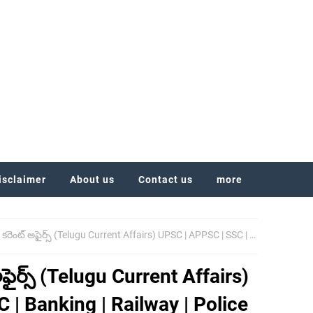
isclaimer
About us
Contact us
more
ైర్స్ (Telugu Current Affairs) UPSC | APPSC | SSC | Banking | Railway | Police Exams కోసం ముఖ్యమైన పాయింట్లు
ైర్స్ (Telugu Current Affairs)
| Banking | Railway | Police