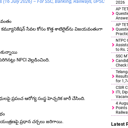
s (16 July 2026) – For SSC, Banking, Railways, UPSC
2026
AP TET
Questi
Answe
జయవంతం
AP TET
) కమ్యూనికేషన్ సేవల కోసం కొత్త శాటిలైట్‌ను విజయవంతంగా
Questi
Practi
NTPC G
Assist
to Rs.
రుకున్నాయి
SSC MT
రిగినట్లు NPCI వెల్లడించింది.
Candid
Check 
Telang
Result
for 1,
CSIR C
ITI, D
Vacanc
లపై ప్రపంచ ఆరోగ్య సంస్థ హెచ్చరిక జారీ చేసింది.
4 Augu
Points 
Railwa
ంభం
జీ నియంత్రణపై ప్రధాన చర్చలు జరిగాయి.
Latest 