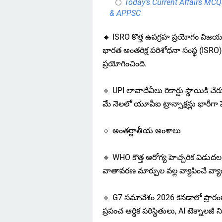
Today's Current Affairs MCQ
& APPSC
🔸 ISRO కొత్త ఉపగ్రహ ప్రయోగం వి
భారత అంతరిక్ష పరిశోధనా సంస్థ (ISRO
ప్రయోగించింది.
🔸 UPI లావాదేవీలు రికార్డు స్థాయికి చే
మే నెలలో యూపీఐ ట్రాన్సాక్షన్లు భారీగా పె
🔹 అంతర్జాతీయ అంశాలు
🔸 WHO కొత్త ఆరోగ్య హెచ్చరిక విడుదల
వాతావరణ మార్పుల వల్ల వ్యాపించే వ్యాధు
🔸 G7 సమావేశం 2026 కెనడాలో ప్రార
ప్రపంచ ఆర్థిక పరిస్థితులు, AI టెక్నాల