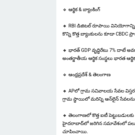
🔹 ఆర్థిక & బ్యాంకింగ్
🔸 RBI డిజిటల్ రూపాయి వినియోగాన్ని వ
కొన్ని కొత్త బ్యాంకులను కూడా CBDC ప్రాజె
🔸 భారత్ GDP వృద్ధిరేటు 7% దాటే అవ
అంతర్జాతీయ ఆర్థిక సంస్థలు భారత ఆర్థ
🔹 ఆంధ్రప్రదేశ్ & తెలంగాణ
🔸 APలో గ్రామ సచివాలయ సేవల విస్త
గ్రామ స్థాయిలో మరిన్ని ఆన్‌లైన్ సేవ
🔸 తెలంగాణలో కొత్త ఐటీ పెట్టుబడులక
హైదరాబాద్‌లో జరిగిన సమావేశంలో పలువ
చూపించాయి.