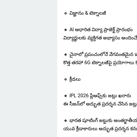
🔹 విజ్ఞానం & టెక్నాలజీ
🔸 AI ఆధారిత విద్యా ప్రాజెక్ట్ ప్రారంభం
విద్యార్థులకు వ్యక్తిగత అభ్యాసం అందించే
🔸 చైనాలో ప్రపంచంలోనే వేగవంతమైన ఇ
కొత్త తరహా 6G టెక్నాలజీపై ప్రయోగాలు
🔹 క్రీడలు
🔸 IPL 2026 ప్లేఆఫ్స్‌కు జట్లు ఖరారు
ఈ సీజన్‌లో అద్భుత ప్రదర్శన చేసిన జట్లు
🔸 భారత షూటింగ్ జట్టుకు అంతర్జాతీయ
యువ క్రీడాకారులు అద్భుత ప్రదర్శన కన