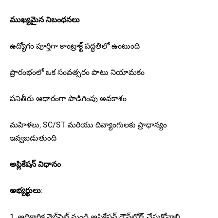
ముఖ్యమైన నిబంధనలు
ఉద్యోగం పూర్తిగా కాంట్రాక్ట్ పద్ధతిలో ఉంటుంది
ప్రారంభంలో ఒక సంవత్సరం పాటు నియామకం
పనితీరు ఆధారంగా పొడిగింపు అవకాశం
మహిళలు, SC/ST మరియు దివ్యాంగులకు ప్రాధాన్యం
ఇవ్వబడుతుంది
అప్లికేషన్ విధానం
అభ్యర్థులు
:
1. అధికారిక వెబ్‌సైట్ నుండి అప్లికేషన్ డౌన్‌లోడ్ చేసుకోవాలి