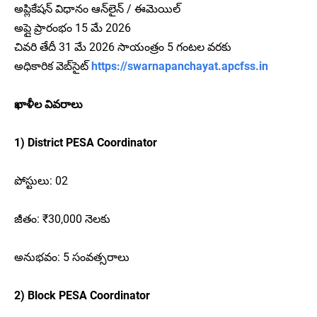
అప్లికేషన్ విధానం ఆన్‌లైన్ / ఈమెయిల్
అప్లై ప్రారంభం 15 మే 2026
చివరి తేదీ 31 మే 2026 సాయంత్రం 5 గంటల వరకు
అధికారిక వెబ్‌సైట్
https://swarnapanchayat.apcfss.in
ఖాళీల వివరాలు
1) District PESA Coordinator
పోస్టులు: 02
జీతం: ₹30,000 నెలకు
అనుభవం: 5 సంవత్సరాలు
2) Block PESA Coordinator