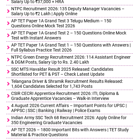
Salary Up to ₹37,000 + HRA
NTPC Recruitment 2026: 135 Deputy Manager Vacancies –
Salary Up to ₹2 Lakh | Apply Online
AP TET Paper 1A Grand Test 3 Telugu Medium – 150
Questions Online Mock Test 2026
AP TET Paper 1A Grand Test 2 – 150 Questions Online Mock
Test with Instant Answers
AP TET Paper 1A Grand Test 1 – 150 Questions with Answers |
Full Syllabus Practice Test 2026
NTPC Green Energy Recruitment 2026: 114 Assistant Engineer
& DGM Posts, Salary Up to Rs. 2.40 Lakh
SSC MTS Havaldar Result 2025 Released: Candidates
Shortlisted for PET & PST – Check Latest Update
Telangana Driver & Shramik Recruitment Results Released:
1,604 Candidates Selected for 1,743 Posts
CSIR CECRI Apprentice Recruitment 2026: ITI, Diploma &
Graduate Apprentice Vacancies – Walk-in Interview
4 August 2026 Current Affairs – Important Points for UPSC |
APPSC | SSC | Banking | Railway | Police Exams
Indian Army SSC Tech 68 Recruitment 2026: Apply Online for
350 Engineering Graduate Vacancies
AP TET 2026 – 1800 Important Bits with Answers | TET Study
Material & Practice Questions