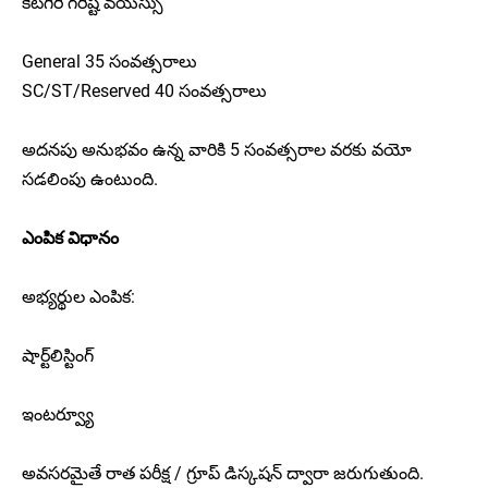
కేటగిరీ గరిష్ట వయస్సు
General 35 సంవత్సరాలు
SC/ST/Reserved 40 సంవత్సరాలు
అదనపు అనుభవం ఉన్న వారికి 5 సంవత్సరాల వరకు వయో
సడలింపు ఉంటుంది.
ఎంపిక విధానం
అభ్యర్థుల ఎంపిక:
షార్ట్‌లిస్టింగ్
ఇంటర్వ్యూ
అవసరమైతే రాత పరీక్ష / గ్రూప్ డిస్కషన్ ద్వారా జరుగుతుంది.