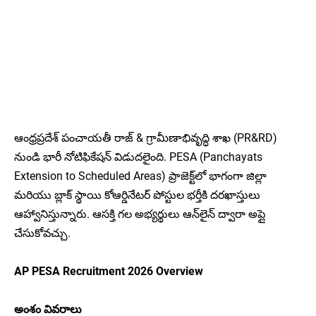
ఆంధ్రప్రదేశ్ పంచాయతీ రాజ్ & గ్రామీణాభివృద్ధి శాఖ (PR&RD)
నుండి భారీ నోటిఫికేషన్ విడుదలైంది. PESA (Panchayats
Extension to Scheduled Areas) ప్రాజెక్ట్‌లో భాగంగా జిల్లా
మరియు బ్లాక్ స్థాయి కోఆర్డినేటర్ పోస్టుల భర్తీకి దరఖాస్తులు
ఆహ్వానిస్తున్నారు. ఆసక్తి గల అభ్యర్థులు ఆన్‌లైన్ ద్వారా అప్లై
చేసుకోవచ్చు.
AP PESA Recruitment 2026 Overview
అంశం వివరాలు