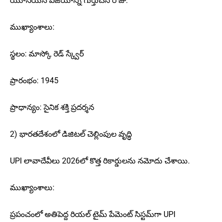
యూనియన్ విజయాన్ని గుర్తుచేసే రోజు.
ముఖ్యాంశాలు:
స్థలం: మాస్కో రెడ్ స్క్వేర్
ప్రారంభం: 1945
ప్రాధాన్యం: సైనిక శక్తి ప్రదర్శన
2) భారతదేశంలో డిజిటల్ చెల్లింపుల వృద్ధి
UPI లావాదేవీలు 2026లో కొత్త రికార్డులను నమోదు చేశాయి.
ముఖ్యాంశాలు:
ప్రపంచంలో అతిపెద్ద రియల్ టైమ్ పేమెంట్ సిస్టమ్‌గా UPI