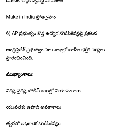
డిజిటల్ ఆర్థిక వ్యవస్థ వేగవంతం
Make in India ప్రోత్సాహం
6) AP ప్రభుత్వం కొత్త ఉద్యోగ నోటిఫికేషన్లపై ప్రకటన
ఆంధ్రప్రదేశ్ ప్రభుత్వం పలు శాఖల్లో ఖాళీల భర్తీకి చర్యలు
ప్రారంభించింది.
ముఖ్యాంశాలు
:
విద్య, వైద్య, పోలీస్ శాఖల్లో నియామకాలు
యువతకు ఉపాధి అవకాశాలు
త్వరలో అధికారిక నోటిఫికేషన్లు