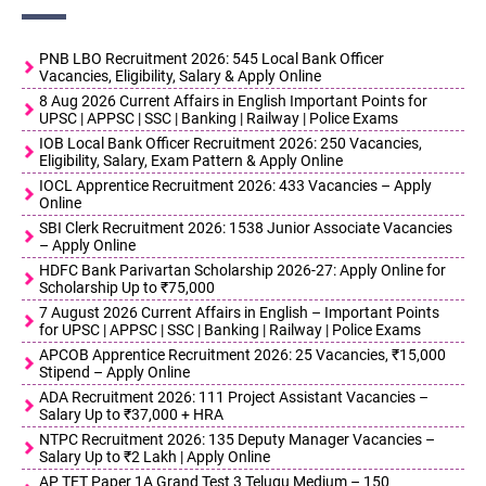
PNB LBO Recruitment 2026: 545 Local Bank Officer
Vacancies, Eligibility, Salary & Apply Online
8 Aug 2026 Current Affairs in English Important Points for
UPSC | APPSC | SSC | Banking | Railway | Police Exams
IOB Local Bank Officer Recruitment 2026: 250 Vacancies,
Eligibility, Salary, Exam Pattern & Apply Online
IOCL Apprentice Recruitment 2026: 433 Vacancies – Apply
Online
SBI Clerk Recruitment 2026: 1538 Junior Associate Vacancies
– Apply Online
HDFC Bank Parivartan Scholarship 2026-27: Apply Online for
Scholarship Up to ₹75,000
7 August 2026 Current Affairs in English – Important Points
for UPSC | APPSC | SSC | Banking | Railway | Police Exams
APCOB Apprentice Recruitment 2026: 25 Vacancies, ₹15,000
Stipend – Apply Online
ADA Recruitment 2026: 111 Project Assistant Vacancies –
Salary Up to ₹37,000 + HRA
NTPC Recruitment 2026: 135 Deputy Manager Vacancies –
Salary Up to ₹2 Lakh | Apply Online
AP TET Paper 1A Grand Test 3 Telugu Medium – 150