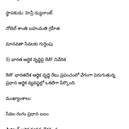
స్థాపకుడు: హెన్రీ డ్యునాంట్
నోబెల్ శాంతి బహుమతి గ్రహీత
మానవతా సేవలకు గుర్తింపు
5) భారత ఆర్థిక వృద్ధిపై IMF నివేదిక
IMF భారతదేశ ఆర్థిక వృద్ధి రేటు ప్రపంచంలో వేగంగా పెరుగుతున్న
ప్రధాన ఆర్థిక వ్యవస్థల్లో ఒకటిగా పేర్కొంది.
ముఖ్యాంశాలు:
సేవల రంగం ప్రధాన బలం