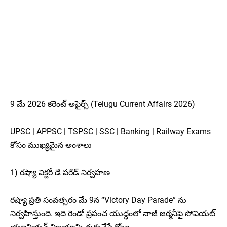
9 మే 2026 కరెంట్ అఫైర్స్ (Telugu Current Affairs 2026)
UPSC | APPSC | TSPSC | SSC | Banking | Railway Exams
కోసం ముఖ్యమైన అంశాలు
1) రష్యా విక్టరీ డే పరేడ్ నిర్వహణ
రష్యా ప్రతి సంవత్సరం మే 9న “Victory Day Parade” ను
నిర్వహిస్తుంది. ఇది రెండో ప్రపంచ యుద్ధంలో నాజీ జర్మనీపై సోవియట్