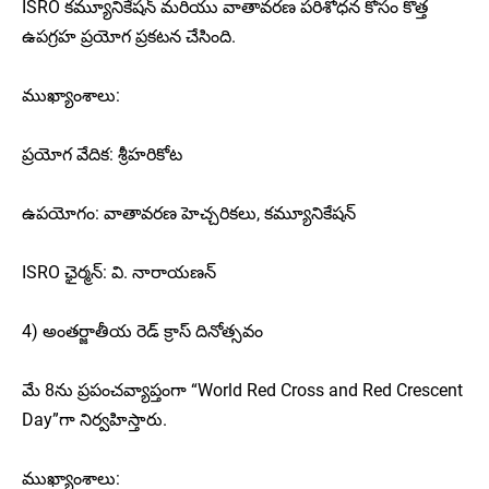
ISRO కమ్యూనికేషన్ మరియు వాతావరణ పరిశోధన కోసం కొత్త
ఉపగ్రహ ప్రయోగ ప్రకటన చేసింది.
ముఖ్యాంశాలు:
ప్రయోగ వేదిక: శ్రీహరికోట
ఉపయోగం: వాతావరణ హెచ్చరికలు, కమ్యూనికేషన్
ISRO ఛైర్మన్: వి. నారాయణన్
4) అంతర్జాతీయ రెడ్ క్రాస్ దినోత్సవం
మే 8ను ప్రపంచవ్యాప్తంగా “World Red Cross and Red Crescent
Day”గా నిర్వహిస్తారు.
ముఖ్యాంశాలు: