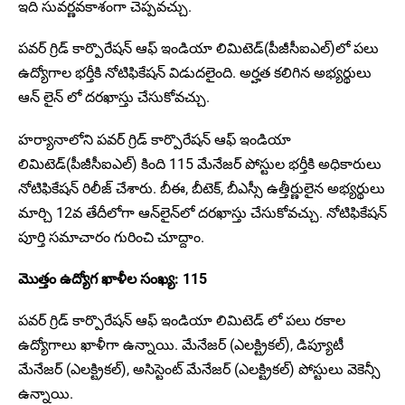
ఇది సువర్ణవకాశంగా చెప్పవచ్చు.
పవర్ గ్రిడ్ కార్పొరేషన్ ఆఫ్ ఇండియా లిమిటెడ్(పీజీసీఐఎల్)లో పలు
ఉద్యోగాల భర్తీకి నోటిఫికేషన్ విడుదలైంది. అర్హత కలిగిన అభ్యర్థులు
ఆన్ లైన్ లో దరఖాస్తు చేసుకోవచ్చు.
హర్యానాలోని పవర్ గ్రిడ్ కార్పొరేషన్ ఆఫ్ ఇండియా
లిమిటెడ్(పీజీసీఐఎల్‌) కింది 115 మేనేజర్‌ పోస్టుల భర్తీకి అధికారులు
నోటిఫికేషన్ రిలీజ్ చేశారు. బీఈ, బీటెక్‌, బీఎస్సీ ఉత్తీర్ణులైన అభ్యర్థులు
మార్చి 12వ తేదీలోగా ఆన్‌లైన్‌లో దరఖాస్తు చేసుకోవచ్చు. నోటిఫికేషన్
పూర్తి సమాచారం గురించి చూద్దాం.
మొత్తం ఉద్యోగ ఖాళీల సంఖ్య: 115
పవర్ గ్రిడ్ కార్పొరేషన్ ఆఫ్ ఇండియా లిమిటెడ్ లో పలు రకాల
ఉద్యోగాలు ఖాళీగా ఉన్నాయి. మేనేజర్ (ఎలక్ట్రికల్), డిప్యూటీ
మేనేజర్ (ఎలక్ట్రికల్), అసిస్టెంట్ మేనేజర్ (ఎలక్ట్రికల్) పోస్టులు వెకెన్సీ
ఉన్నాయి.