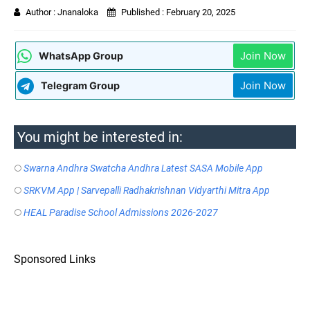
Author :
Jnanaloka
Published :
February 20, 2025
Join Now
WhatsApp Group
Join Now
Telegram Group
You might be interested in:
Swarna Andhra Swatcha Andhra Latest SASA Mobile App
SRKVM App | Sarvepalli Radhakrishnan Vidyarthi Mitra App
HEAL Paradise School Admissions 2026-2027
Sponsored Links