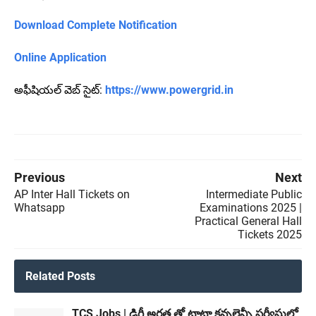
Download Complete Notification
Online Application
అఫీషియల్ వెబ్ సైట్:
https://www.powergrid.in
Previous
Next
AP Inter Hall Tickets on
Intermediate Public
Whatsapp
Examinations 2025 |
Practical General Hall
Tickets 2025
Related Posts
TCS Jobs | డిగ్రీ అర్హత తో టాటా కన్సల్టెన్సీ సర్వీసులో