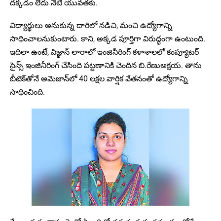
దక్కడం లేదు నేటి యువతకు.
విద్యార్థులు అనుకున్న దారిలో నడిచి, మంచి ఉద్యోగాన్ని
సాధించాలనుకుంటారు. కాని, అక్కడ పూర్తిగా విరుద్ధంగా ఉంటుంది.
ఇదిలా ఉంటే, విజ్ఞాన్‌ లారాలో ఇంజినీరింగ్ కళాశాలలో కంప్యూటర్
సైన్స్ ఇంజినీరింగ్ చేసింది పట్టణానికి చెందిన బి.రేణుఅక్షయ. తాను
బీటెక్‌తోనే అమెజాన్‌లో 40 లక్షల వార్షిక వేతనంతో ఉద్యోగాన్ని
సాధించింది.