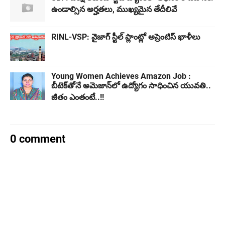
ఉండాల్సిన అర్హతలు, ముఖ్యమైన తేదీలివే
RINL-VSP: వైజాగ్ స్టీల్ ప్లాంట్లో అప్రెంటిస్ ఖాళీలు
Young Women Achieves Amazon Job :
బీటెక్‌తోనే అమెజాన్‌లో ఉద్యోగం సాధించిన యువతి..
జీతం ఎంతంటే..!!
0 comment