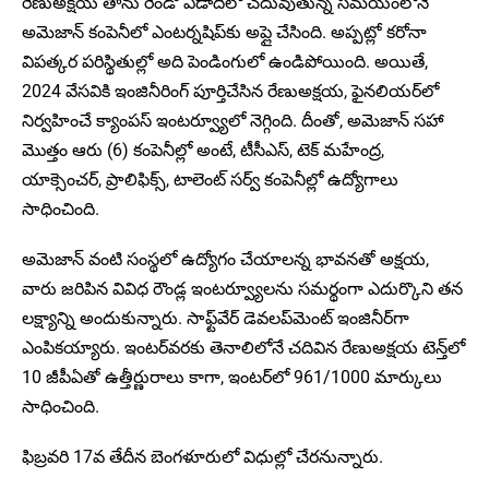
రేణుఅక్షయ తాను రెండో ఏడాదిలో చదువుతున్న సమయంలోనే
అమెజాన్ కంపెనీలో ఎంటర్నషిప్‌కు అప్లై చేసింది. అప్పట్లో కరోనా
విపత్కర పరిస్థితుల్లో అది పెండింగులో ఉండిపోయింది. అయితే,
2024 వేసవికి ఇంజినీరింగ్‌ పూర్తిచేసిన రేణుఅక్షయ, ఫైనలియర్‌లో
నిర్వహించే క్యాంపస్ ఇంటర్వ్యూలో నెగ్గింది. దీంతో, అమెజాన్ సహా
మొత్తం ఆరు (6) కంపెనీల్లో అంటే, టీసీఎస్‌, టెక్‌ మహేంద్ర,
యాక్సెంచర్‌, ప్రాలిఫిక్స్‌, టాలెంట్‌ సర్వ్‌ కంపెనీల్లో ఉద్యోగాలు
సాధించింది.
అమెజాన్‌ వంటి సంస్థలో ఉద్యోగం చేయాలన్న భావనతో అక్షయ,
వారు జరిపిన వివిధ రౌండ్ల ఇంటర్వ్యూలను సమర్థంగా ఎదుర్కొని తన
లక్ష్యాన్ని అందుకున్నారు. సాఫ్ట్‌వేర్‌ డెవలప్‌మెంట్‌ ఇంజినీర్‌గా
ఎంపికయ్యారు. ఇంటర్‌వరకు తెనాలిలోనే చదివిన రేణుఅక్షయ టెన్త్‌లో
10 జీపీఏతో ఉత్తీర్ణురాలు కాగా, ఇంటర్‌లో 961/1000 మార్కులు
సాధించింది.
ఫిబ్రవరి 17వ తేదీన బెంగళూరులో విధుల్లో చేరనున్నారు.