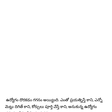
ఉద్యోగం దొరకడం గగనం అయ్యింది. ఎంతో ప్రయత్నిస్తే కాని, ఎన్నో
మెట్లు దిగితే కాని, కోర్సులు పూర్తి చేస్తే కాని, అనుకున్న ఉద్యోగం