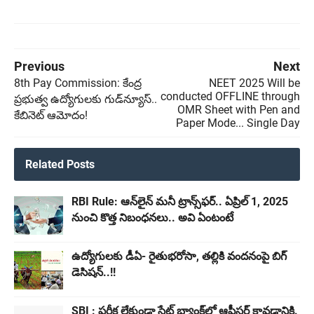
Previous
Next
8th Pay Commission: కేంద్ర
NEET 2025 Will be
conducted OFFLINE through
ప్రభుత్వ ఉద్యోగులకు గుడ్‌న్యూస్‌..
OMR Sheet with Pen and
కేబినెట్ ఆమోదం!
Paper Mode... Single Day
Related Posts
RBI Rule: ఆన్‌లైన్ మనీ ట్రాన్స్‌ఫర్.. ఏప్రిల్ 1, 2025
నుంచి కొత్త నిబంధనలు.. అవి ఏంటంటే
ఉద్యోగులకు డీఏ- రైతుభరోసా, తల్లికి వందనంపై బిగ్
డెసిషన్..!!
SBI : పరీక్ష లేకుండా స్టేట్ బ్యాంక్‌లో ఆఫీసర్‌ కావడానికి.