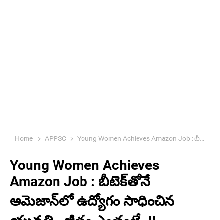
Home
APPSC
Young Women Achieves Amazon Job : బీటెక్‌తోనే అమెజాన్‌లో ఉద్యోగం సాధించిన యువతి.. జీతం ఎంతంటే..!!
Young Women Achieves
Amazon Job : బీటెక్‌తోనే
అమెజాన్‌లో ఉద్యోగం సాధించిన